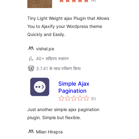
(4
)
दर
Tiny Light Weight ajax Plugin that Allows
You to Ajaxify your Wordpress theme
Quickly and Easily.
vishal.pa
40+ सक्रिय स्थापन
3.7.41 के साथ परीक्षण किया
Simple Ajax
Pagination
कुल
(0
)
दर
Just another simple ajax pagination
plugin. Simple but flexible.
Milan Hirapra