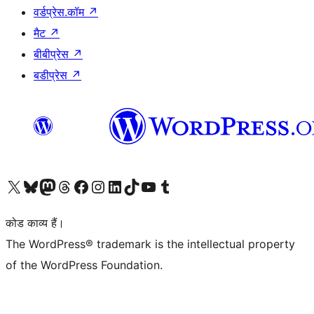
वर्डप्रेस.कॉम
↗
मैट
↗
बीबीप्रेस
↗
बडीप्रेस
↗
Visit our X (formerly Twitter) account
हमारे बलुस्की खाते पर जाएँ
Visit our Mastodon account
हमारे थ्रेड्स अकाउंट पर जाएं
हमारे फेसबुक पेज पर जाएँ
हमारे इंस्टाग्राम अकाउंट पर जाएं
हमारे लिंक्डइन खाते पर जाएँ
हमारे टिकटॉक खाते पर जाएँ
हमारे यूट्यूब चैनल पर जाएं
हमारे Tumblr खाते पर जाएँ
कोड काव्य हैं।
The WordPress® trademark is the intellectual property
of the WordPress Foundation.