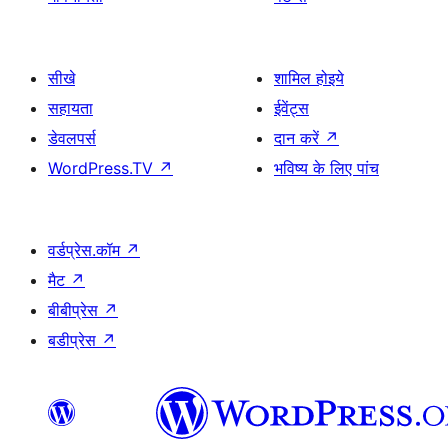
सीखे
शामिल होइये
सहायता
ईवेंट्स
डेवलपर्स
दान करें
↗
WordPress.TV
↗
भविष्य के लिए पांच
वर्डप्रेस.कॉम
↗
मैट
↗
बीबीप्रेस
↗
बडीप्रेस
↗