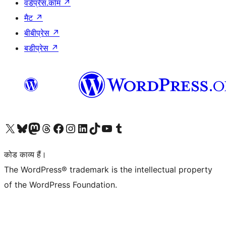
वर्डप्रेस.कॉम
↗
मैट
↗
बीबीप्रेस
↗
बडीप्रेस
↗
Visit our X (formerly Twitter) account
हमारे बलुस्की खाते पर जाएँ
Visit our Mastodon account
हमारे थ्रेड्स अकाउंट पर जाएं
हमारे फेसबुक पेज पर जाएँ
हमारे इंस्टाग्राम अकाउंट पर जाएं
हमारे लिंक्डइन खाते पर जाएँ
हमारे टिकटॉक खाते पर जाएँ
हमारे यूट्यूब चैनल पर जाएं
हमारे Tumblr खाते पर जाएँ
कोड काव्य हैं।
The WordPress® trademark is the intellectual property
of the WordPress Foundation.