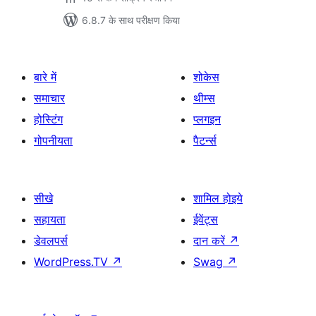
6.8.7 के साथ परीक्षण किया
बारे में
शोकेस
समाचार
थीम्स
होस्टिंग
प्लगइन
गोपनीयता
पैटर्न्स
सीखे
शामिल होइये
सहायता
ईवेंट्स
डेवलपर्स
दान करें
↗
WordPress.TV
↗
Swag
↗