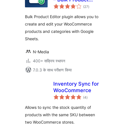
कुल
Editor for
(27
)
दर
WooCommerce
Bulk Product Editor plugin allows you to
with Google
create and edit your WooCommerce
Sheets™
products and categories with Google
Sheets.
N-Media
400+ सक्रिय स्थापन
7.0.3 के साथ परीक्षण किया
Inventory Sync for
WooCommerce
कुल
(4
)
दर
Allows to sync the stock quantity of
products with the same SKU between
two WooCommerce stores.