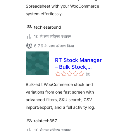
Spreadsheet with your WooCommerce
system effortlessly.
techiesaround
10 से कम सक्रिय स्थापन
6.7.6 के साथ परीक्षण किया
RT Stock Manager
– Bulk Stock,
कुल
Inventory & CSV
(0
)
दर
Import/Export for
Bulk-edit WooCommerce stock and
WooCommerce
variations from one fast screen with
advanced filters, SKU search, CSV
import/export, and a full activity log.
raintech357
10 से कम सक्रिय स्थापन