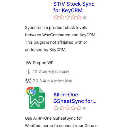
STIV Stock Sync
for KeyCRM
कुल
(0
)
दर
Synchronize product stock levels
between WooCommerce and KeyCRM.
This plugin is not affiliated with or
endorsed by KeyCRM.
Stepan WP
10 से कम सक्रिय स्थापन
7.0.3 के साथ परीक्षण किया
All-in-One
GSheetSync for
कुल
WooCommerce
(0
)
दर
Use All-in-One GSheetSync for
WooCommerce to connect your Google