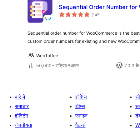
Sequential Order Number fo
कुल
(145
)
दर
Sequential order number for WooCommerce is the best 
custom order numbers for existing and new WooComme
WebToffee
50,000+ सक्रिय स्थापन
7.0.3 के 
बारे में
शोकेस
सी
समाचार
थीम्स
स
होस्टिंग
प्लगइन
डे
गोपनीयता
पैटर्न्स
W