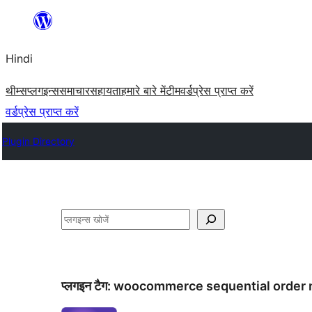
सामग्री
पर
Hindi
जाएं
थीम्स
प्लगइन्स
समाचार
सहायता
हमारे बारे में
टीम
वर्डप्रेस प्राप्त करें
वर्डप्रेस प्राप्त करें
Plugin Directory
खोजें
प्लगइन टैग:
woocommerce sequential order