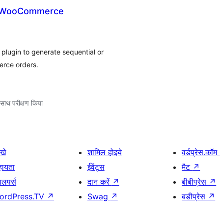
r WooCommerce
plugin to generate sequential or
rce orders.
साथ परीक्षण किया
खे
शामिल होइये
वर्डप्रेस.कॉम
हायता
ईवेंट्स
मैट
↗
वलपर्स
दान करें
↗
बीबीप्रेस
↗
ordPress.TV
↗
Swag
↗
बडीप्रेस
↗