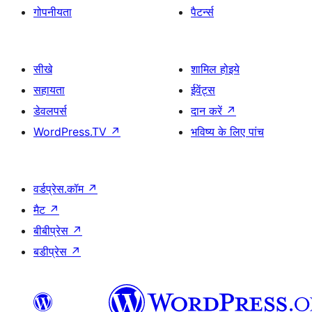
गोपनीयता
पैटर्न्स
सीखे
शामिल होइये
सहायता
ईवेंट्स
डेवलपर्स
दान करें
↗
WordPress.TV
↗
भविष्य के लिए पांच
वर्डप्रेस.कॉम
↗
मैट
↗
बीबीप्रेस
↗
बडीप्रेस
↗