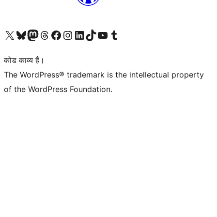
Visit our X (formerly Twitter) account
हमारे बलुस्की खाते पर जाएँ
Visit our Mastodon account
हमारे थ्रेड्स अकाउंट पर जाएं
हमारे फेसबुक पेज पर जाएँ
हमारे इंस्टाग्राम अकाउंट पर जाएं
हमारे लिंक्डइन खाते पर जाएँ
हमारे टिकटॉक खाते पर जाएँ
हमारे यूट्यूब चैनल पर जाएं
हमारे Tumblr खाते पर जाएँ
कोड काव्य हैं।
The WordPress® trademark is the intellectual property
of the WordPress Foundation.