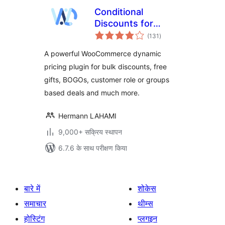
Conditional
Discounts for
कुल
WooCommerce – A
(131
)
दर
simple yet
A powerful WooCommerce dynamic
complete
pricing plugin for bulk discounts, free
woocommerce
gifts, BOGOs, customer role or groups
dynamic pricing
plugin
based deals and much more.
Hermann LAHAMI
9,000+ सक्रिय स्थापन
6.7.6 के साथ परीक्षण किया
बारे में
शोकेस
समाचार
थीम्स
होस्टिंग
प्लगइन