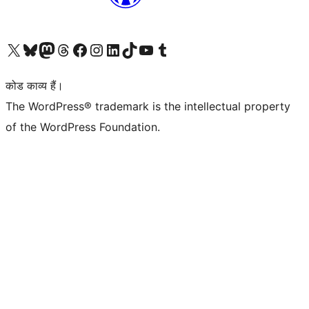
Visit our X (formerly Twitter) account
हमारे बलुस्की खाते पर जाएँ
Visit our Mastodon account
हमारे थ्रेड्स अकाउंट पर जाएं
हमारे फेसबुक पेज पर जाएँ
हमारे इंस्टाग्राम अकाउंट पर जाएं
हमारे लिंक्डइन खाते पर जाएँ
हमारे टिकटॉक खाते पर जाएँ
हमारे यूट्यूब चैनल पर जाएं
हमारे Tumblr खाते पर जाएँ
कोड काव्य हैं।
The WordPress® trademark is the intellectual property
of the WordPress Foundation.