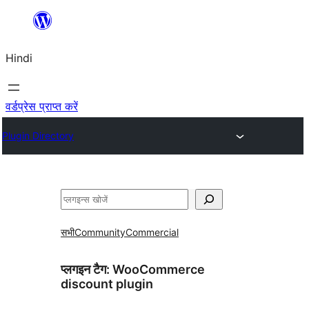
सामग्री
पर
Hindi
जाएं
वर्डप्रेस प्राप्त करें
Plugin Directory
खोजें
सभी
Community
Commercial
प्लगइन टैग:
WooCommerce
discount plugin