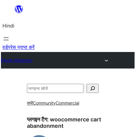
सामग्री
पर
Hindi
जाएं
वर्डप्रेस प्राप्त करें
Plugin Directory
खोजें
सभी
Community
Commercial
प्लगइन टैग:
woocommerce cart
abandonment