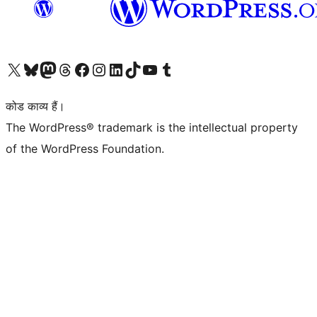
Visit our X (formerly Twitter) account
हमारे बलुस्की खाते पर जाएँ
Visit our Mastodon account
हमारे थ्रेड्स अकाउंट पर जाएं
हमारे फेसबुक पेज पर जाएँ
हमारे इंस्टाग्राम अकाउंट पर जाएं
हमारे लिंक्डइन खाते पर जाएँ
हमारे टिकटॉक खाते पर जाएँ
हमारे यूट्यूब चैनल पर जाएं
हमारे Tumblr खाते पर जाएँ
कोड काव्य हैं।
The WordPress® trademark is the intellectual property
of the WordPress Foundation.