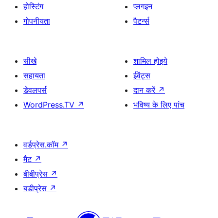
होस्टिंग
प्लगइन
गोपनीयता
पैटर्न्स
सीखे
शामिल होइये
सहायता
ईवेंट्स
डेवलपर्स
दान करें
↗
WordPress.TV
↗
भविष्य के लिए पांच
वर्डप्रेस.कॉम
↗
मैट
↗
बीबीप्रेस
↗
बडीप्रेस
↗