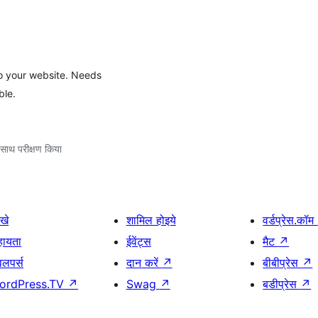
to your website. Needs
le.
साथ परीक्षण किया
खे
शामिल होइये
वर्डप्रेस.कॉम
हायता
ईवेंट्स
मैट
↗
वलपर्स
दान करें
↗
बीबीप्रेस
↗
ordPress.TV
↗
Swag
↗
बडीप्रेस
↗