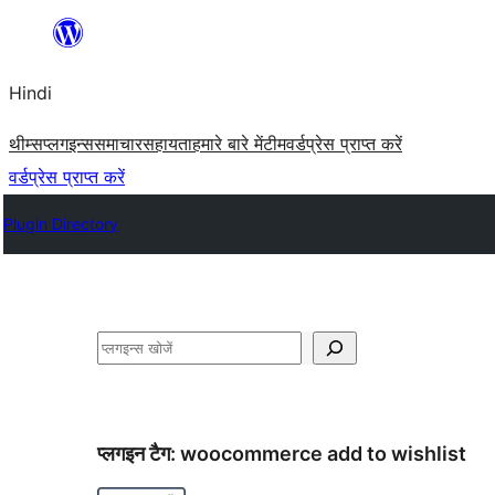
सामग्री
पर
Hindi
जाएं
थीम्स
प्लगइन्स
समाचार
सहायता
हमारे बारे में
टीम
वर्डप्रेस प्राप्त करें
वर्डप्रेस प्राप्त करें
Plugin Directory
खोजें
प्लगइन टैग:
woocommerce add to wishlist