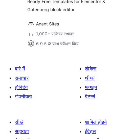
Ready Free Templates for Elementor &
Template Library
Gutenberg block editor
Free & Pro
Templates
Anant Sites
1,000+ सक्रिय स्थापन
6.9.5 के साथ परीक्षण किया
बारे में
शोकेस
समाचार
थीम्स
होस्टिंग
प्लगइन
गोपनीयता
पैटर्न्स
सीखे
शामिल होइये
सहायता
ईवेंट्स