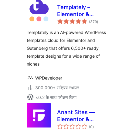
Templately –
Elementor &
कुल
Gutenberg
(379
)
दर
Template Library:
Templately is an AI-powered WordPress
6500+ Free & Pro
templates cloud for Elementor and
Ready Templates
Gutenberg that offers 6,500+ ready
And Cloud!
template designs for a wide range of
niches
WPDeveloper
300,000+ सक्रिय स्थापन
7.0.2 के साथ परीक्षण किया
Anant Sites —
Elementor &
कुल
Gutenberg
(0
)
दर
Readymade