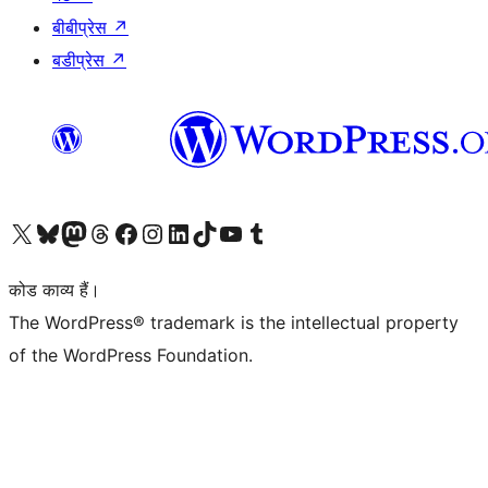
बीबीप्रेस
↗
बडीप्रेस
↗
Visit our X (formerly Twitter) account
हमारे बलुस्की खाते पर जाएँ
Visit our Mastodon account
हमारे थ्रेड्स अकाउंट पर जाएं
हमारे फेसबुक पेज पर जाएँ
हमारे इंस्टाग्राम अकाउंट पर जाएं
हमारे लिंक्डइन खाते पर जाएँ
हमारे टिकटॉक खाते पर जाएँ
हमारे यूट्यूब चैनल पर जाएं
हमारे Tumblr खाते पर जाएँ
कोड काव्य हैं।
The WordPress® trademark is the intellectual property
of the WordPress Foundation.