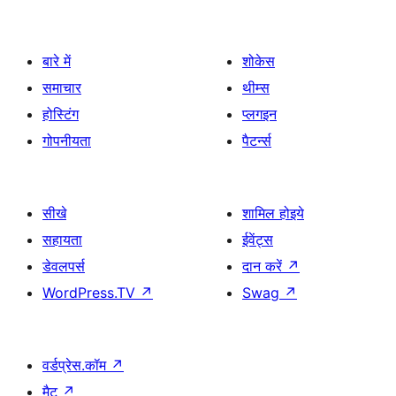
बारे में
शोकेस
समाचार
थीम्स
होस्टिंग
प्लगइन
गोपनीयता
पैटर्न्स
सीखे
शामिल होइये
सहायता
ईवेंट्स
डेवलपर्स
दान करें
↗
WordPress.TV
↗
Swag
↗
वर्डप्रेस.कॉम
↗
मैट
↗