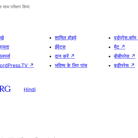
े साथ परीक्षण किया
खे
शामिल होइये
वर्डप्रेस.कॉम
हायता
ईवेंट्स
मैट
↗
वलपर्स
दान करें
↗
बीबीप्रेस
↗
ordPress.TV
↗
भविष्य के लिए पांच
बडीप्रेस
↗
Hindi