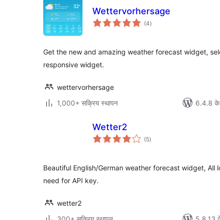
Wettervorhersage
कुल
(4
)
दर
Get the new and amazing weather forecast widget, sele
responsive widget.
wettervorhersage
1,000+ सक्रिय स्थापन
6.4.8 के
Wetter2
कुल
(5
)
दर
Beautiful English/German weather forecast widget, All 
need for API key.
wetter2
300+ सक्रिय स्थापन
5.8.13 क