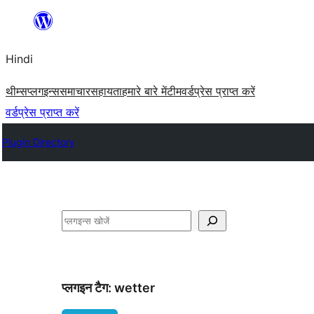
सामग्री
पर
Hindi
जाएं
थीम्स
प्लगइन्स
समाचार
सहायता
हमारे बारे में
टीम
वर्डप्रेस प्राप्त करें
वर्डप्रेस प्राप्त करें
Plugin Directory
खोजें
प्लगइन टैग:
wetter