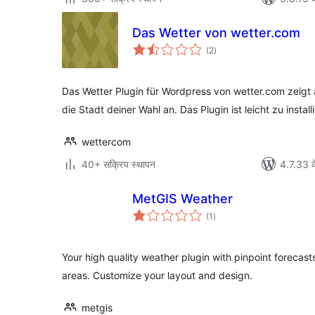
Das Wetter von wetter.com
कुल
(2
)
दर
Das Wetter Plugin für Wordpress von wetter.com zeigt 
die Stadt deiner Wahl an. Das Plugin ist leicht zu instal
wettercom
40+ सक्रिय स्थापन
4.7.33 क
MetGIS Weather
कुल
(1
)
दर
Your high quality weather plugin with pinpoint forecast
areas. Customize your layout and design.
metgis