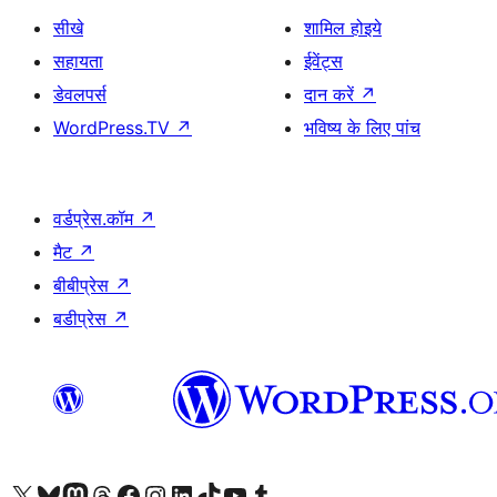
सीखे
शामिल होइये
सहायता
ईवेंट्स
डेवलपर्स
दान करें
↗
WordPress.TV
↗
भविष्य के लिए पांच
वर्डप्रेस.कॉम
↗
मैट
↗
बीबीप्रेस
↗
बडीप्रेस
↗
Visit our X (formerly Twitter) account
हमारे बलुस्की खाते पर जाएँ
Visit our Mastodon account
हमारे थ्रेड्स अकाउंट पर जाएं
हमारे फेसबुक पेज पर जाएँ
हमारे इंस्टाग्राम अकाउंट पर जाएं
हमारे लिंक्डइन खाते पर जाएँ
हमारे टिकटॉक खाते पर जाएँ
हमारे यूट्यूब चैनल पर जाएं
हमारे Tumblr खाते पर जाएँ