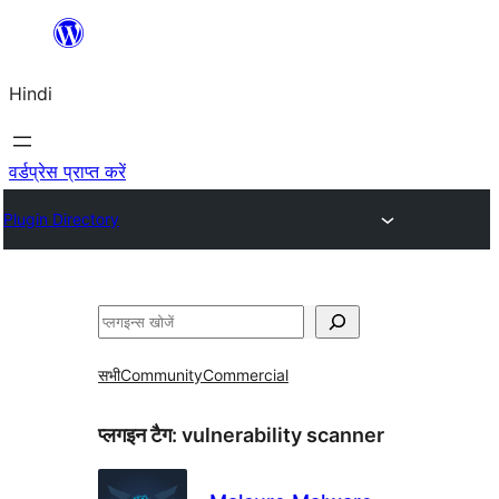
सामग्री
पर
Hindi
जाएं
वर्डप्रेस प्राप्त करें
Plugin Directory
खोजें
सभी
Community
Commercial
प्लगइन टैग:
vulnerability scanner