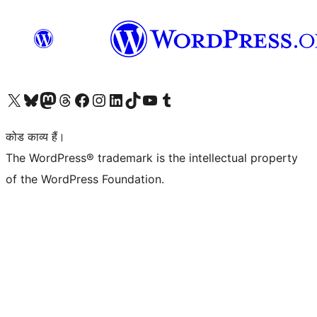
Visit our X (formerly Twitter) account
हमारे बलुस्की खाते पर जाएँ
Visit our Mastodon account
हमारे थ्रेड्स अकाउंट पर जाएं
हमारे फेसबुक पेज पर जाएँ
हमारे इंस्टाग्राम अकाउंट पर जाएं
हमारे लिंक्डइन खाते पर जाएँ
हमारे टिकटॉक खाते पर जाएँ
हमारे यूट्यूब चैनल पर जाएं
हमारे Tumblr खाते पर जाएँ
कोड काव्य हैं।
The WordPress® trademark is the intellectual property
of the WordPress Foundation.