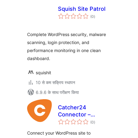
Squish Site Patrol
कुल
(0
)
दर
Complete WordPress security, malware
scanning, login protection, and
performance monitoring in one clean
dashboard.
squishit
10 से कम सक्रिय स्थापन
6.9.6 के साथ परीक्षण किया
Catcher24
Connector –
कुल
Vulnerability
(0
)
दर
Scanner
Connect your WordPress site to