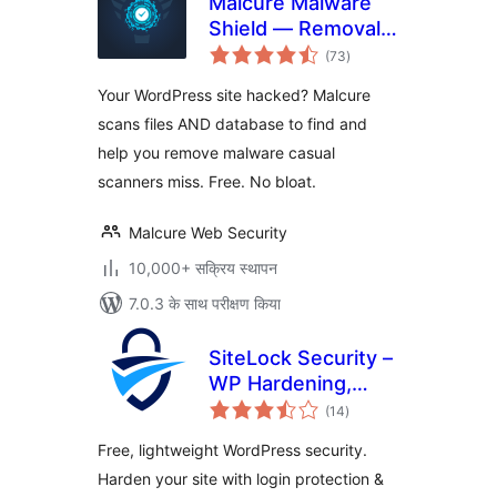
Malcure Malware
Shield — Removal,
कुल
Repair, Monitor
(73
)
दर
Your WordPress site hacked? Malcure
scans files AND database to find and
help you remove malware casual
scanners miss. Free. No bloat.
Malcure Web Security
10,000+ सक्रिय स्थापन
7.0.3 के साथ परीक्षण किया
SiteLock Security –
WP Hardening,
कुल
Login Security &
(14
)
दर
Malware Scans
Free, lightweight WordPress security.
Harden your site with login protection &