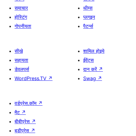
समाचार
थीम्स
होस्टिंग
प्लगइन
गोपनीयता
पैटर्न्स
सीखे
शामिल होइये
सहायता
ईवेंट्स
डेवलपर्स
दान करें
↗
WordPress.TV
↗
Swag
↗
वर्डप्रेस.कॉम
↗
मैट
↗
बीबीप्रेस
↗
बडीप्रेस
↗