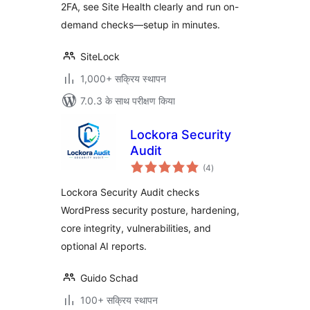
2FA, see Site Health clearly and run on-
demand checks—setup in minutes.
SiteLock
1,000+ सक्रिय स्थापन
7.0.3 के साथ परीक्षण किया
Lockora Security
Audit
कुल
(4
)
दर
Lockora Security Audit checks
WordPress security posture, hardening,
core integrity, vulnerabilities, and
optional AI reports.
Guido Schad
100+ सक्रिय स्थापन