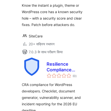
Know the instant a plugin, theme or
WordPress core has a known security
hole – with a security score and clear
fixes. Patch before attackers do.
SiteCare
20+ सक्रिय स्थापन
7.0.3 के साथ परीक्षण किया
Resilience
Compliance
कुल
Manager
(0
)
दर
CRA compliance for WordPress
developers. Checklist, document
generator, vulnerability scanner, and
incident reporting for the 2026 EU
deadline.