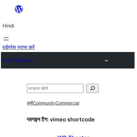
सामग्री
पर
Hindi
जाएं
वर्डप्रेस प्राप्त करें
Plugin Directory
खोजें
सभी
Community
Commercial
प्लगइन टैग:
vimeo shortcode