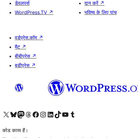
डेवलपर्स
दान करें
↗
WordPress.TV
↗
भविष्य के लिए पांच
वर्डप्रेस.कॉम
↗
मैट
↗
बीबीप्रेस
↗
बडीप्रेस
↗
Visit our X (formerly Twitter) account
हमारे बलुस्की खाते पर जाएँ
Visit our Mastodon account
हमारे थ्रेड्स अकाउंट पर जाएं
हमारे फेसबुक पेज पर जाएँ
हमारे इंस्टाग्राम अकाउंट पर जाएं
हमारे लिंक्डइन खाते पर जाएँ
हमारे टिकटॉक खाते पर जाएँ
हमारे यूट्यूब चैनल पर जाएं
हमारे Tumblr खाते पर जाएँ
कोड काव्य हैं।