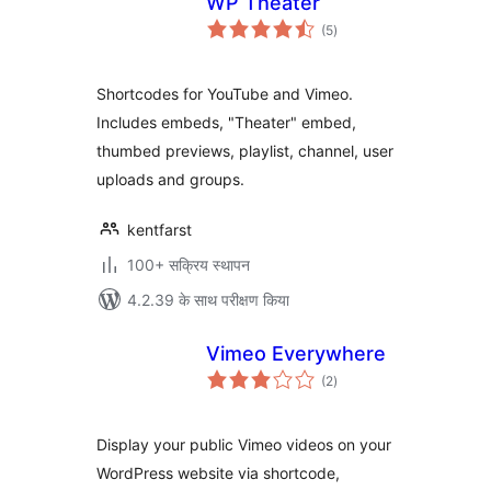
WP Theater
कुल
(5
)
दर
Shortcodes for YouTube and Vimeo.
Includes embeds, "Theater" embed,
thumbed previews, playlist, channel, user
uploads and groups.
kentfarst
100+ सक्रिय स्थापन
4.2.39 के साथ परीक्षण किया
Vimeo Everywhere
कुल
(2
)
दर
Display your public Vimeo videos on your
WordPress website via shortcode,