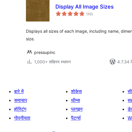
Display All Image Sizes
कुल
(10
)
दर
Displays all sizes of each image, including name, dime
size.
pressupinc
1,000+ सक्रिय स्थापन
4.7.34 क
बारे में
शोकेस
सी
समाचार
थीम्स
स
होस्टिंग
प्लगइन
डे
गोपनीयता
पैटर्न्स
W