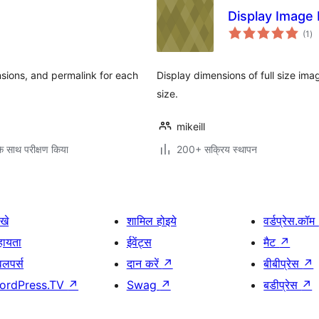
Display Image 
कु
(1
)
दर
nsions, and permalink for each
Display dimensions of full size imag
size.
mikeill
े साथ परीक्षण किया
200+ सक्रिय स्थापन
खे
शामिल होइये
वर्डप्रेस.कॉम
हायता
ईवेंट्स
मैट
↗
वलपर्स
दान करें
↗
बीबीप्रेस
↗
ordPress.TV
↗
Swag
↗
बडीप्रेस
↗