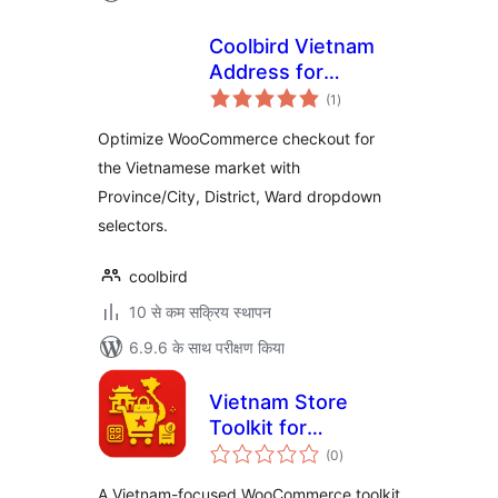
Coolbird Vietnam
Address for
कुल
WooCommerce
(1
)
दर
Optimize WooCommerce checkout for
the Vietnamese market with
Province/City, District, Ward dropdown
selectors.
coolbird
10 से कम सक्रिय स्थापन
6.9.6 के साथ परीक्षण किया
Vietnam Store
Toolkit for
कुल
WooCommerce
(0
)
दर
A Vietnam-focused WooCommerce toolkit