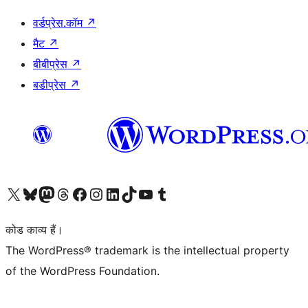
वर्डप्रेस.कॉम
↗
मैट
↗
बीबीप्रेस
↗
बडीप्रेस
↗
Visit our X (formerly Twitter) account
हमारे बलुस्की खाते पर जाएँ
Visit our Mastodon account
हमारे थ्रेड्स अकाउंट पर जाएं
हमारे फेसबुक पेज पर जाएँ
हमारे इंस्टाग्राम अकाउंट पर जाएं
हमारे लिंक्डइन खाते पर जाएँ
हमारे टिकटॉक खाते पर जाएँ
हमारे यूट्यूब चैनल पर जाएं
हमारे Tumblr खाते पर जाएँ
कोड काव्य हैं।
The WordPress® trademark is the intellectual property
of the WordPress Foundation.