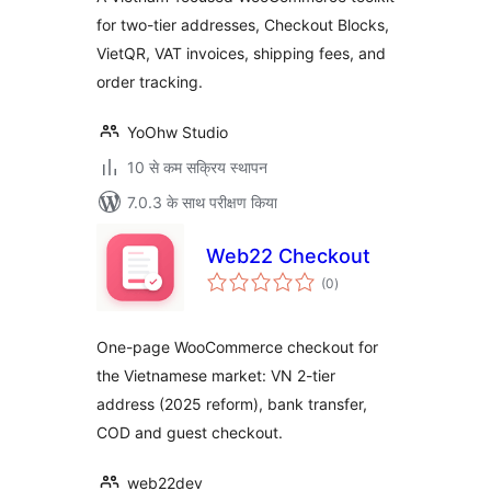
for two-tier addresses, Checkout Blocks,
VietQR, VAT invoices, shipping fees, and
order tracking.
YoOhw Studio
10 से कम सक्रिय स्थापन
7.0.3 के साथ परीक्षण किया
Web22 Checkout
कुल
(0
)
दर
One-page WooCommerce checkout for
the Vietnamese market: VN 2-tier
address (2025 reform), bank transfer,
COD and guest checkout.
web22dev