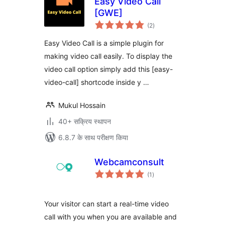
Easy Video Call
[GWE]
कुल
(2
)
दर
Easy Video Call is a simple plugin for
making video call easily. To display the
video call option simply add this [easy-
video-call] shortcode inside y …
Mukul Hossain
40+ सक्रिय स्थापन
6.8.7 के साथ परीक्षण किया
Webcamconsult
कुल
(1
)
दर
Your visitor can start a real-time video
call with you when you are available and