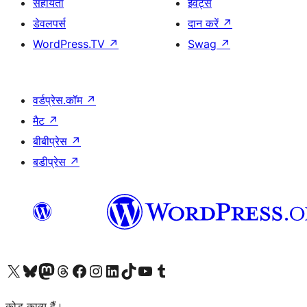
सहायता
ईवेंट्स
डेवलपर्स
दान करें
↗
WordPress.TV
↗
Swag
↗
वर्डप्रेस.कॉम
↗
मैट
↗
बीबीप्रेस
↗
बडीप्रेस
↗
Visit our X (formerly Twitter) account
हमारे बलुस्की खाते पर जाएँ
Visit our Mastodon account
हमारे थ्रेड्स अकाउंट पर जाएं
हमारे फेसबुक पेज पर जाएँ
हमारे इंस्टाग्राम अकाउंट पर जाएं
हमारे लिंक्डइन खाते पर जाएँ
हमारे टिकटॉक खाते पर जाएँ
हमारे यूट्यूब चैनल पर जाएं
हमारे Tumblr खाते पर जाएँ
कोड काव्य हैं।