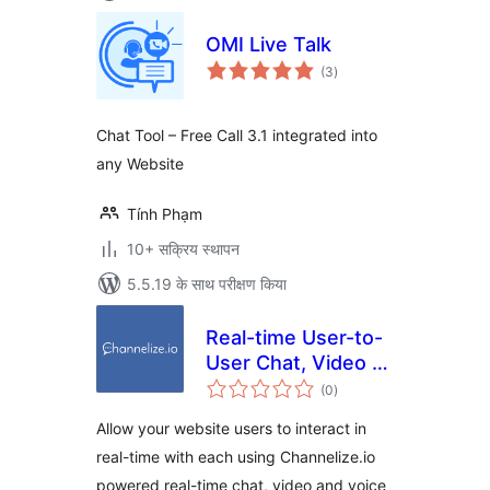
OMI Live Talk
कुल
(3
)
दर
Chat Tool – Free Call 3.1 integrated into
any Website
Tính Phạm
10+ सक्रिय स्थापन
5.5.19 के साथ परीक्षण किया
Real-time User-to-
User Chat, Video &
कुल
Voice Calling for
(0
)
दर
WordPress
Allow your website users to interact in
real-time with each using Channelize.io
powered real-time chat, video and voice