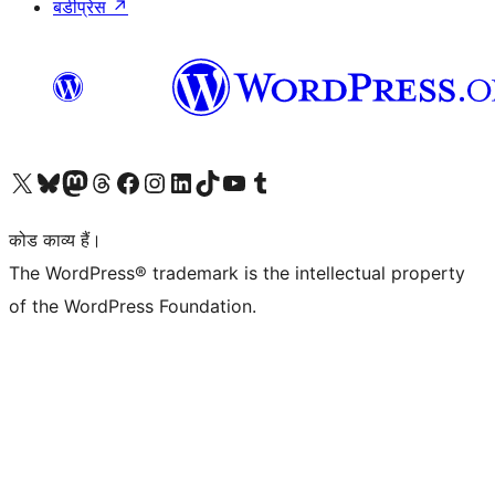
बडीप्रेस
↗
Visit our X (formerly Twitter) account
हमारे बलुस्की खाते पर जाएँ
Visit our Mastodon account
हमारे थ्रेड्स अकाउंट पर जाएं
हमारे फेसबुक पेज पर जाएँ
हमारे इंस्टाग्राम अकाउंट पर जाएं
हमारे लिंक्डइन खाते पर जाएँ
हमारे टिकटॉक खाते पर जाएँ
हमारे यूट्यूब चैनल पर जाएं
हमारे Tumblr खाते पर जाएँ
कोड काव्य हैं।
The WordPress® trademark is the intellectual property
of the WordPress Foundation.