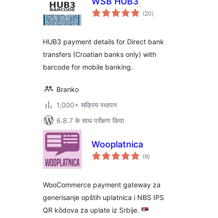
WSB HUB3
कुल
(20
)
दर
HUB3 payment details for Direct bank
transfers (Croatian banks only) with
barcode for mobile banking.
Branko
1,000+ सक्रिय स्थापन
6.8.7 के साथ परीक्षण किया
Wooplatnica
कुल
(9
)
दर
WooCommerce payment gateway za
generisanje opštih uplatnica i NBS IPS
QR kôdova za uplate iz Srbije.