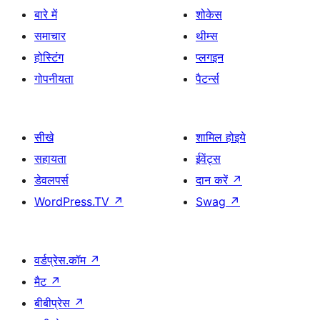
बारे में
शोकेस
समाचार
थीम्स
होस्टिंग
प्लगइन
गोपनीयता
पैटर्न्स
सीखे
शामिल होइये
सहायता
ईवेंट्स
डेवलपर्स
दान करें
↗
WordPress.TV
↗
Swag
↗
वर्डप्रेस.कॉम
↗
मैट
↗
बीबीप्रेस
↗