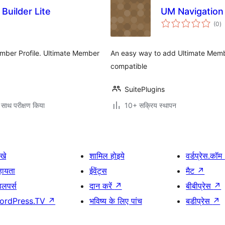
uilder Lite
UM Navigatio
कु
(0
)
दर
ember Profile. Ultimate Member
An easy way to add Ultimate Memb
compatible
SuitePlugins
 साथ परीक्षण किया
10+ सक्रिय स्थापन
खे
शामिल होइये
वर्डप्रेस.कॉम
हायता
ईवेंट्स
मैट
↗
वलपर्स
दान करें
↗
बीबीप्रेस
↗
ordPress.TV
↗
भविष्य के लिए पांच
बडीप्रेस
↗