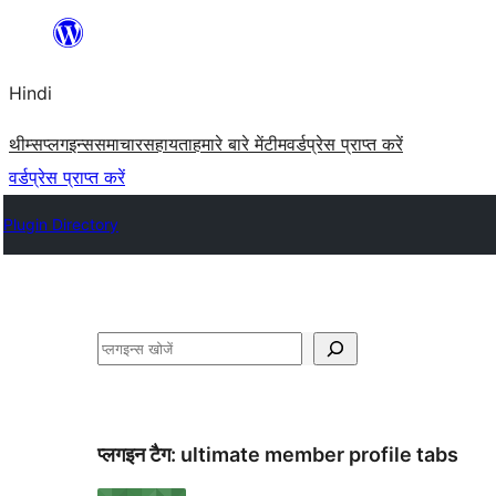
सामग्री
पर
Hindi
जाएं
थीम्स
प्लगइन्स
समाचार
सहायता
हमारे बारे में
टीम
वर्डप्रेस प्राप्त करें
वर्डप्रेस प्राप्त करें
Plugin Directory
खोजें
प्लगइन टैग:
ultimate member profile tabs