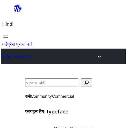
सामग्री
पर
Hindi
जाएं
वर्डप्रेस प्राप्त करें
Plugin Directory
खोजें
सभी
Community
Commercial
प्लगइन टैग:
typeface