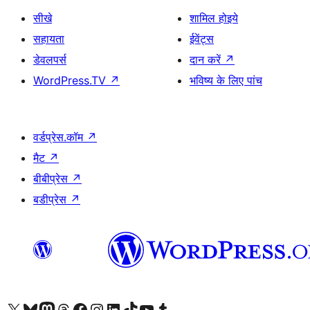
सीखे
शामिल होइये
सहायता
ईवेंट्स
डेवलपर्स
दान करें
↗
WordPress.TV
↗
भविष्य के लिए पांच
वर्डप्रेस.कॉम
↗
मैट
↗
बीबीप्रेस
↗
बडीप्रेस
↗
Visit our X (formerly Twitter) account
हमारे बलुस्की खाते पर जाएँ
Visit our Mastodon account
हमारे थ्रेड्स अकाउंट पर जाएं
हमारे फेसबुक पेज पर जाएँ
हमारे इंस्टाग्राम अकाउंट पर जाएं
हमारे लिंक्डइन खाते पर जाएँ
हमारे टिकटॉक खाते पर जाएँ
हमारे यूट्यूब चैनल पर जाएं
हमारे Tumblr खाते पर जाएँ