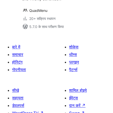
QuadMenu
20+ सक्रिय स्थापन
5.7.0 के साथ परीक्षण किया
बारे में
शोकेस
समाचार
थीम्स
होस्टिंग
प्लगइन
गोपनीयता
पैटर्न्स
सीखे
शामिल होइये
सहायता
ईवेंट्स
डेवलपर्स
दान करें
↗