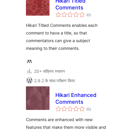
Hikari Titled
Comments
कुल
(0
)
दर
Hikari Titled Comments enables each
comment to have a title, so that
commentators can give a subject
meaning to their comments.
20+ सक्रिय स्थापन
2.9.2 के साथ परीक्षण किया
Hikari Enhanced
Comments
कुल
(0
)
दर
Comments are enhanced with new
features that make them more visible and