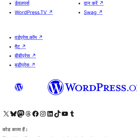
डेवलपर्स
दान करें
↗
WordPress.TV
↗
Swag
↗
वर्डप्रेस.कॉम
↗
मैट
↗
बीबीप्रेस
↗
बडीप्रेस
↗
Visit our X (formerly Twitter) account
हमारे बलुस्की खाते पर जाएँ
Visit our Mastodon account
हमारे थ्रेड्स अकाउंट पर जाएं
हमारे फेसबुक पेज पर जाएँ
हमारे इंस्टाग्राम अकाउंट पर जाएं
हमारे लिंक्डइन खाते पर जाएँ
हमारे टिकटॉक खाते पर जाएँ
हमारे यूट्यूब चैनल पर जाएं
हमारे Tumblr खाते पर जाएँ
कोड काव्य हैं।