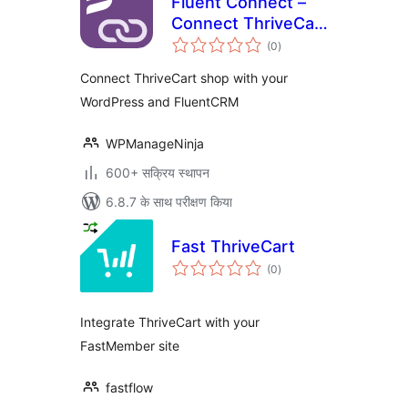
Fluent Connect –
Connect ThriveCart
कुल
with your
(0
)
दर
WordPress and
Connect ThriveCart shop with your
FluentCRM
WordPress and FluentCRM
WPManageNinja
600+ सक्रिय स्थापन
6.8.7 के साथ परीक्षण किया
Fast ThriveCart
कुल
(0
)
दर
Integrate ThriveCart with your
FastMember site
fastflow