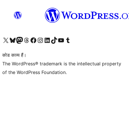
Visit our X (formerly Twitter) account
हमारे बलुस्की खाते पर जाएँ
Visit our Mastodon account
हमारे थ्रेड्स अकाउंट पर जाएं
हमारे फेसबुक पेज पर जाएँ
हमारे इंस्टाग्राम अकाउंट पर जाएं
हमारे लिंक्डइन खाते पर जाएँ
हमारे टिकटॉक खाते पर जाएँ
हमारे यूट्यूब चैनल पर जाएं
हमारे Tumblr खाते पर जाएँ
कोड काव्य हैं।
The WordPress® trademark is the intellectual property
of the WordPress Foundation.