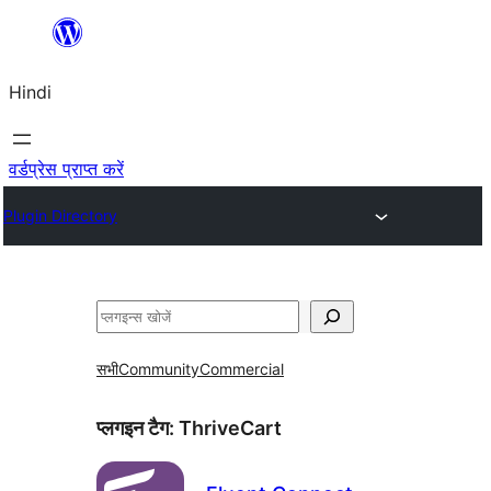
सामग्री
पर
Hindi
जाएं
वर्डप्रेस प्राप्त करें
Plugin Directory
खोजें
सभी
Community
Commercial
प्लगइन टैग:
ThriveCart