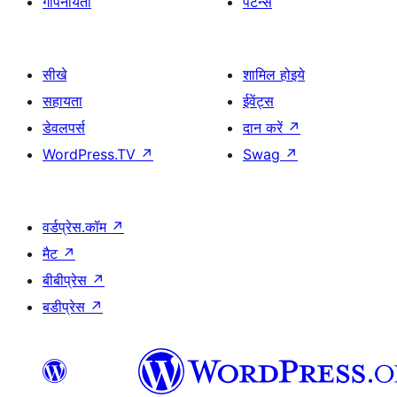
गोपनीयता
पैटर्न्स
सीखे
शामिल होइये
सहायता
ईवेंट्स
डेवलपर्स
दान करें
↗
WordPress.TV
↗
Swag
↗
वर्डप्रेस.कॉम
↗
मैट
↗
बीबीप्रेस
↗
बडीप्रेस
↗