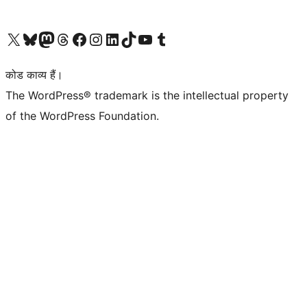
Visit our X (formerly Twitter) account
हमारे बलुस्की खाते पर जाएँ
Visit our Mastodon account
हमारे थ्रेड्स अकाउंट पर जाएं
हमारे फेसबुक पेज पर जाएँ
हमारे इंस्टाग्राम अकाउंट पर जाएं
हमारे लिंक्डइन खाते पर जाएँ
हमारे टिकटॉक खाते पर जाएँ
हमारे यूट्यूब चैनल पर जाएं
हमारे Tumblr खाते पर जाएँ
कोड काव्य हैं।
The WordPress® trademark is the intellectual property
of the WordPress Foundation.