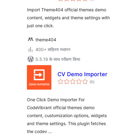
दर
Import Theme404 official themes demo
content, widgets and theme settings with
just one click.
theme404
400+ सक्रिय स्थापन
5.5.19 के साथ परीक्षण किया
CV Demo Importer
कुल
(0
)
दर
One Click Demo Importer For
CodeVibrant official themes demo
content, customization options, widgets
and theme settings. This plugin fetches
the codev …