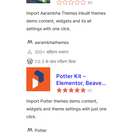
कुल
(0
)
दर
Import Aarambha Themes inbuilt themes
demo content, widgets and its all
settings with one click.
aarambhathemes
200+ सक्रिय स्थापन
7.0.3 के साथ परीक्षण किया
Potter Kit –
Elementor, Beaver
कुल
Builder, Gutenberg
(1
)
दर
Templates and
Import Potter themes demo content,
Elementor Blocks
widgets and theme settings with just one
Builder
click.
Potter