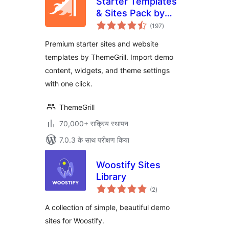
Starter Templates
& Sites Pack by
कुल
ThemeGrill
(197
)
दर
Premium starter sites and website
templates by ThemeGrill. Import demo
content, widgets, and theme settings
with one click.
ThemeGrill
70,000+ सक्रिय स्थापन
7.0.3 के साथ परीक्षण किया
Woostify Sites
Library
कुल
(2
)
दर
A collection of simple, beautiful demo
sites for Woostify.