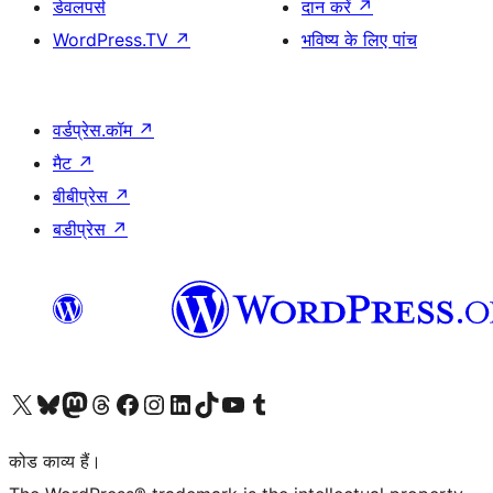
डेवलपर्स
दान करें
↗
WordPress.TV
↗
भविष्य के लिए पांच
वर्डप्रेस.कॉम
↗
मैट
↗
बीबीप्रेस
↗
बडीप्रेस
↗
Visit our X (formerly Twitter) account
हमारे बलुस्की खाते पर जाएँ
Visit our Mastodon account
हमारे थ्रेड्स अकाउंट पर जाएं
हमारे फेसबुक पेज पर जाएँ
हमारे इंस्टाग्राम अकाउंट पर जाएं
हमारे लिंक्डइन खाते पर जाएँ
हमारे टिकटॉक खाते पर जाएँ
हमारे यूट्यूब चैनल पर जाएं
हमारे Tumblr खाते पर जाएँ
कोड काव्य हैं।