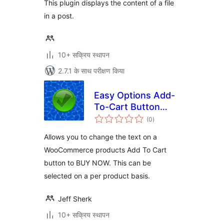
This plugin displays the content of a file
in a post.
10+ सक्रिय स्थापन
2.7.1 के साथ परीक्षण किया
Easy Options Add-
To-Cart Button
कुल
Text per product
(0
)
दर
for WooCommerce
Allows you to change the text on a
WooCommerce products Add To Cart
button to BUY NOW. This can be
selected on a per product basis.
Jeff Sherk
10+ सक्रिय स्थापन