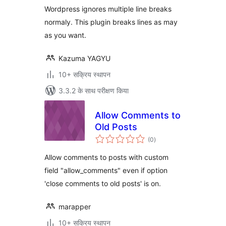
Wordpress ignores multiple line breaks
normaly. This plugin breaks lines as may
as you want.
Kazuma YAGYU
10+ सक्रिय स्थापन
3.3.2 के साथ परीक्षण किया
Allow Comments to
Old Posts
कुल
(0
)
दर
Allow comments to posts with custom
field "allow_comments" even if option
'close comments to old posts' is on.
marapper
10+ सक्रिय स्थापन