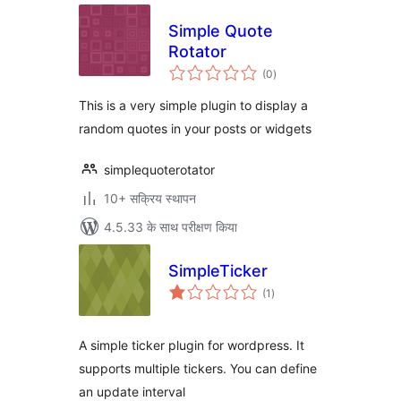
Simple Quote
Rotator
कुल
(0
)
दर
This is a very simple plugin to display a
random quotes in your posts or widgets
simplequoterotator
10+ सक्रिय स्थापन
4.5.33 के साथ परीक्षण किया
SimpleTicker
कुल
(1
)
दर
A simple ticker plugin for wordpress. It
supports multiple tickers. You can define
an update interval