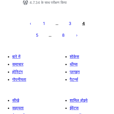
4.7.34 के साथ परीक्षण किया
पोस्ट
पेजिनेशन
1
3
4
…
5
8
…
बारे में
शोकेस
समाचार
थीम्स
होस्टिंग
प्लगइन
गोपनीयता
पैटर्न्स
सीखे
शामिल होइये
सहायता
ईवेंट्स