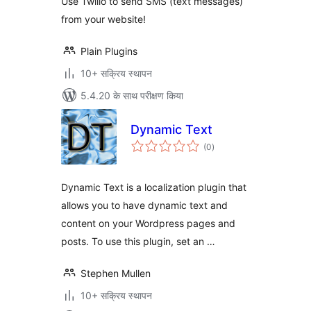
Use Twilio to send SMS (text messages)
from your website!
Plain Plugins
10+ सक्रिय स्थापन
5.4.20 के साथ परीक्षण किया
Dynamic Text
कुल
(0
)
दर
Dynamic Text is a localization plugin that
allows you to have dynamic text and
content on your Wordpress pages and
posts. To use this plugin, set an …
Stephen Mullen
10+ सक्रिय स्थापन