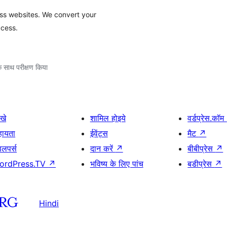
ess websites. We convert your
ccess.
े साथ परीक्षण किया
खे
शामिल होइये
वर्डप्रेस.कॉम
हायता
ईवेंट्स
मैट
↗
वलपर्स
दान करें
↗
बीबीप्रेस
↗
ordPress.TV
↗
भविष्य के लिए पांच
बडीप्रेस
↗
Hindi