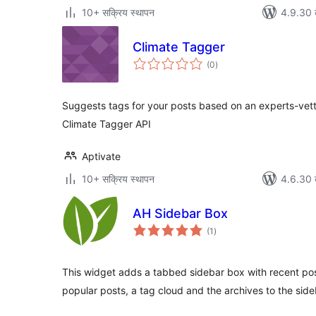
10+ सक्रिय स्थापन
4.9.30 क
Climate Tagger
कुल
(0
)
दर
Suggests tags for your posts based on an experts-vett
Climate Tagger API
Aptivate
10+ सक्रिय स्थापन
4.6.30 क
AH Sidebar Box
कुल
(1
)
दर
This widget adds a tabbed sidebar box with recent pos
popular posts, a tag cloud and the archives to the side