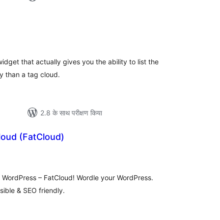
ल
get that actually gives you the ability to list the
ay than a tag cloud.
2.8 के साथ परीक्षण किया
Cloud (FatCloud)
ल
or WordPress – FatCloud! Wordle your WordPress.
sible & SEO friendly.