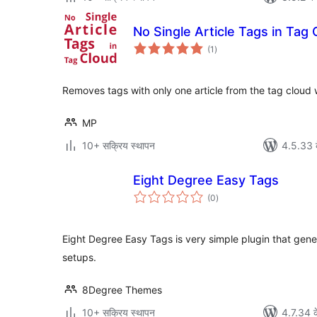
No Single Article Tags in Tag 
कुल
(1
)
दर
Removes tags with only one article from the tag cloud 
MP
10+ सक्रिय स्थापन
4.5.33 क
Eight Degree Easy Tags
कुल
(0
)
दर
Eight Degree Easy Tags is very simple plugin that gene
setups.
8Degree Themes
10+ सक्रिय स्थापन
4.7.34 क