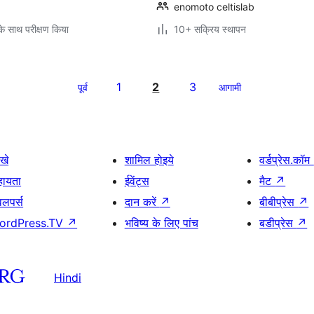
enomoto celtislab
े साथ परीक्षण किया
10+ सक्रिय स्थापन
1
2
3
पूर्व
आगामी
खे
शामिल होइये
वर्डप्रेस.कॉम
हायता
ईवेंट्स
मैट
↗
वलपर्स
दान करें
↗
बीबीप्रेस
↗
ordPress.TV
↗
भविष्य के लिए पांच
बडीप्रेस
↗
Hindi