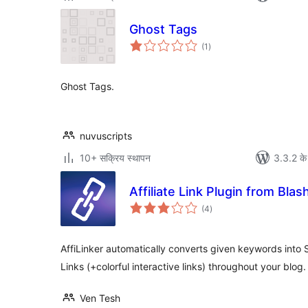
Ghost Tags
कुल
(1
)
दर
Ghost Tags.
nuvuscripts
10+ सक्रिय स्थापन
3.3.2 के
Affiliate Link Plugin from Bla
कुल
(4
)
दर
AffiLinker automatically converts given keywords into S
Links (+colorful interactive links) throughout your blog.
Ven Tesh