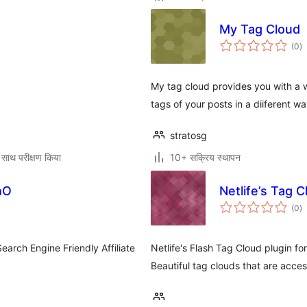
My Tag Cloud
कु
(0
)
दर
My tag cloud provides you with a wid
tags of your posts in a diiferent w
stratosg
 साथ परीक्षण किया
10+ सक्रिय स्थापन
shO
Netlife’s Tag 
कु
(0
)
दर
earch Engine Friendly Affiliate
Netlife's Flash Tag Cloud plugin f
Beautiful tag clouds that are acces