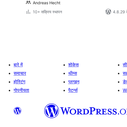
Andreas Hecht
10+ सक्रिय स्थापन
4.8.29 क
पोस्ट
पेजिनेशन
बारे में
शोकेस
सी
समाचार
थीम्स
स
होस्टिंग
प्लगइन
डे
गोपनीयता
पैटर्न्स
W