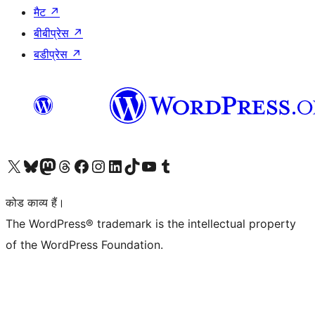
मैट
↗
बीबीप्रेस
↗
बडीप्रेस
↗
Visit our X (formerly Twitter) account
हमारे बलुस्की खाते पर जाएँ
Visit our Mastodon account
हमारे थ्रेड्स अकाउंट पर जाएं
हमारे फेसबुक पेज पर जाएँ
हमारे इंस्टाग्राम अकाउंट पर जाएं
हमारे लिंक्डइन खाते पर जाएँ
हमारे टिकटॉक खाते पर जाएँ
हमारे यूट्यूब चैनल पर जाएं
हमारे Tumblr खाते पर जाएँ
कोड काव्य हैं।
The WordPress® trademark is the intellectual property
of the WordPress Foundation.