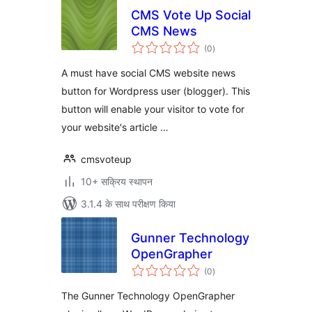
CMS Vote Up Social
CMS News
कुल
(0
)
दर
A must have social CMS website news
button for Wordpress user (blogger). This
button will enable your visitor to vote for
your website's article …
cmsvoteup
10+ सक्रिय स्थापन
3.1.4 के साथ परीक्षण किया
Gunner Technology
OpenGrapher
कुल
(0
)
दर
The Gunner Technology OpenGrapher