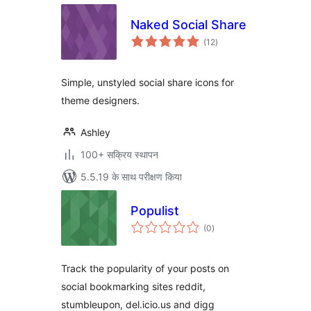
Naked Social Share
कुल
(12
)
दर
Simple, unstyled social share icons for
theme designers.
Ashley
100+ सक्रिय स्थापन
5.5.19 के साथ परीक्षण किया
Populist
कुल
(0
)
दर
Track the popularity of your posts on
social bookmarking sites reddit,
stumbleupon, del.icio.us and digg