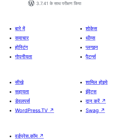
3.7.41 के साथ परीक्षण किया
बारे में
शोकेस
समाचार
थीम्स
होस्टिंग
प्लगइन
गोपनीयता
पैटर्न्स
सीखे
शामिल होइये
सहायता
ईवेंट्स
डेवलपर्स
दान करें
↗
WordPress.TV
↗
Swag
↗
वर्डप्रेस.कॉम
↗