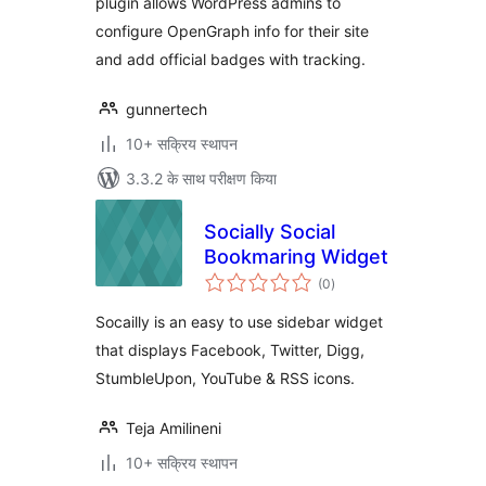
plugin allows WordPress admins to
configure OpenGraph info for their site
and add official badges with tracking.
gunnertech
10+ सक्रिय स्थापन
3.3.2 के साथ परीक्षण किया
Socially Social
Bookmaring Widget
कुल
(0
)
दर
Socailly is an easy to use sidebar widget
that displays Facebook, Twitter, Digg,
StumbleUpon, YouTube & RSS icons.
Teja Amilineni
10+ सक्रिय स्थापन