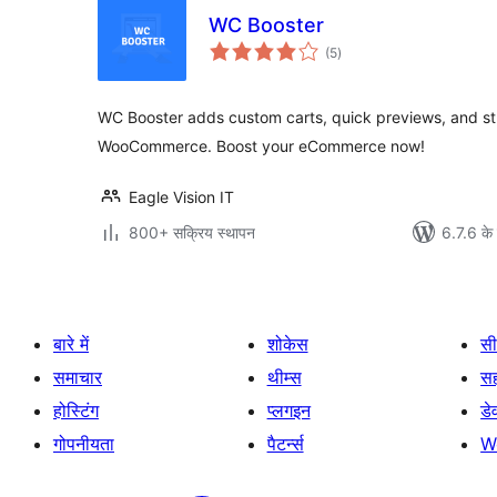
WC Booster
कुल
(5
)
दर
WC Booster adds custom carts, quick previews, and s
WooCommerce. Boost your eCommerce now!
Eagle Vision IT
800+ सक्रिय स्थापन
6.7.6 के 
बारे में
शोकेस
सी
समाचार
थीम्स
स
होस्टिंग
प्लगइन
डे
गोपनीयता
पैटर्न्स
W