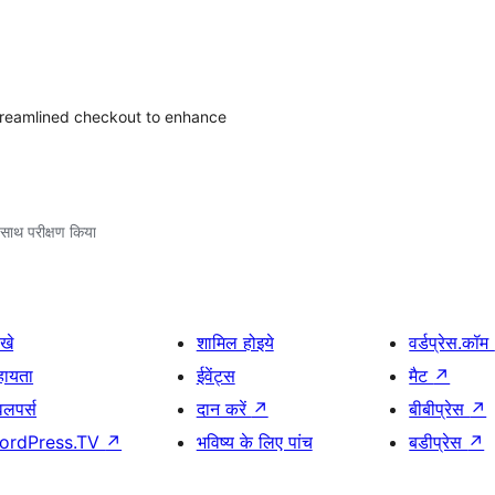
treamlined checkout to enhance
साथ परीक्षण किया
खे
शामिल होइये
वर्डप्रेस.कॉम
हायता
ईवेंट्स
मैट
↗
वलपर्स
दान करें
↗
बीबीप्रेस
↗
ordPress.TV
↗
भविष्य के लिए पांच
बडीप्रेस
↗