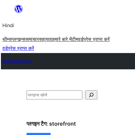
सामग्री
पर
Hindi
जाएं
थीम्स
प्लगइन्स
समाचार
सहायता
हमारे बारे में
टीम
वर्डप्रेस प्राप्त करें
वर्डप्रेस प्राप्त करें
Plugin Directory
खोजें
प्लगइन टैग:
storefront