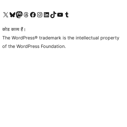
Visit our X (formerly Twitter) account
हमारे बलुस्की खाते पर जाएँ
Visit our Mastodon account
हमारे थ्रेड्स अकाउंट पर जाएं
हमारे फेसबुक पेज पर जाएँ
हमारे इंस्टाग्राम अकाउंट पर जाएं
हमारे लिंक्डइन खाते पर जाएँ
हमारे टिकटॉक खाते पर जाएँ
हमारे यूट्यूब चैनल पर जाएं
हमारे Tumblr खाते पर जाएँ
कोड काव्य हैं।
The WordPress® trademark is the intellectual property
of the WordPress Foundation.