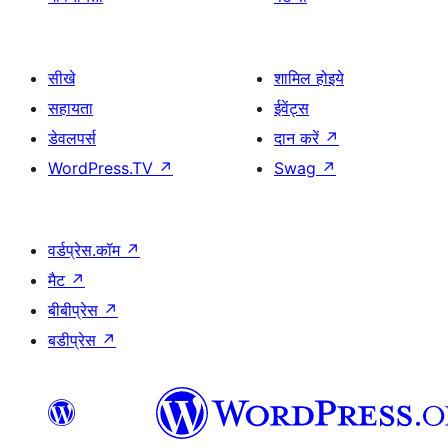
सीखे
शामिल होइये
सहायता
ईवेंट्स
डेवलपर्स
दान करें
↗
WordPress.TV
↗
Swag
↗
वर्डप्रेस.कॉम
↗
मैट
↗
बीबीप्रेस
↗
बडीप्रेस
↗