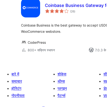
Coinbase Business Gateway
कुल
(26
)
दर
Coinbase Business is the best gateway to accept USDC
WooCommerce webstore.
CoderPress
800+ सक्रिय स्थापन
7.0.3 के 
बारे में
शोकेस
सी
समाचार
थीम्स
स
होस्टिंग
प्लगइन
डे
गोपनीयता
पैटर्न्स
W