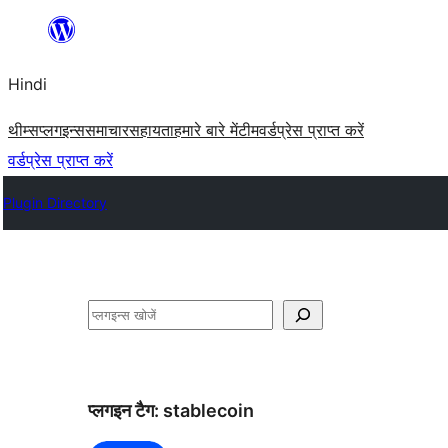
सामग्री
पर
Hindi
जाएं
थीम्स
प्लगइन्स
समाचार
सहायता
हमारे बारे में
टीम
वर्डप्रेस प्राप्त करें
वर्डप्रेस प्राप्त करें
Plugin Directory
खोजें
प्लगइन टैग:
stablecoin