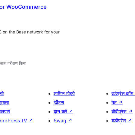
 for WooCommerce
 on the Base network for your
साथ परीक्षण किया
खे
शामिल होइये
वर्डप्रेस.कॉम
हायता
ईवेंट्स
मैट
↗
वलपर्स
दान करें
↗
बीबीप्रेस
↗
ordPress.TV
↗
Swag
↗
बडीप्रेस
↗