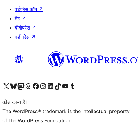
वर्डप्रेस.कॉम
↗
मैट
↗
बीबीप्रेस
↗
बडीप्रेस
↗
Visit our X (formerly Twitter) account
हमारे बलुस्की खाते पर जाएँ
Visit our Mastodon account
हमारे थ्रेड्स अकाउंट पर जाएं
हमारे फेसबुक पेज पर जाएँ
हमारे इंस्टाग्राम अकाउंट पर जाएं
हमारे लिंक्डइन खाते पर जाएँ
हमारे टिकटॉक खाते पर जाएँ
हमारे यूट्यूब चैनल पर जाएं
हमारे Tumblr खाते पर जाएँ
कोड काव्य हैं।
The WordPress® trademark is the intellectual property
of the WordPress Foundation.