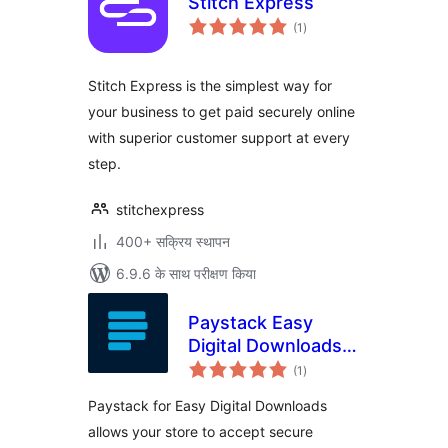
Stitch Express
कुल
(1
)
दर
Stitch Express is the simplest way for
your business to get paid securely online
with superior customer support at every
step.
stitchexpress
400+ सक्रिय स्थापन
6.9.6 के साथ परीक्षण किया
Paystack Easy
Digital Downloads
कुल
Payment Gateway
(1
)
दर
Paystack for Easy Digital Downloads
allows your store to accept secure