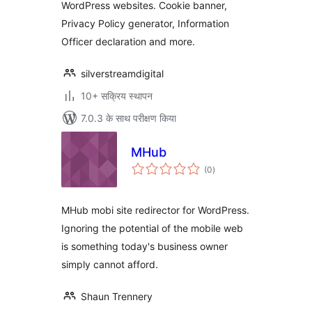
WordPress websites. Cookie banner,
Privacy Policy generator, Information
Officer declaration and more.
silverstreamdigital
10+ सक्रिय स्थापन
7.0.3 के साथ परीक्षण किया
MHub
कुल
(0
)
दर
MHub mobi site redirector for WordPress.
Ignoring the potential of the mobile web
is something today's business owner
simply cannot afford.
Shaun Trennery