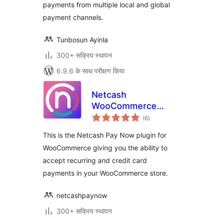
payments from multiple local and global
payment channels.
Tunbosun Ayinla
300+ सक्रिय स्थापन
6.9.6 के साथ परीक्षण किया
Netcash
WooCommerce
कुल
Payment Gateway
(6
)
दर
This is the Netcash Pay Now plugin for
WooCommerce giving you the ability to
accept recurring and credit card
payments in your WooCommerce store.
netcashpaynow
300+ सक्रिय स्थापन