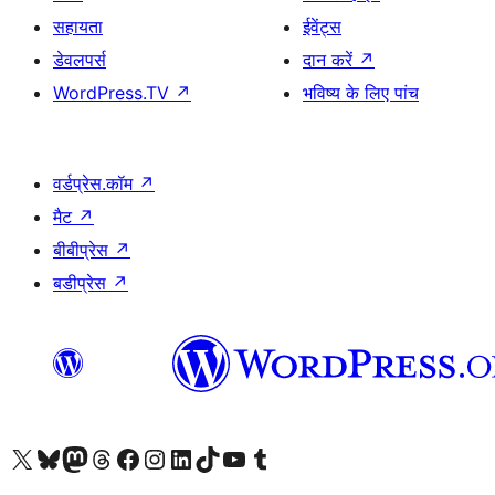
सहायता
ईवेंट्स
डेवलपर्स
दान करें
↗
WordPress.TV
↗
भविष्य के लिए पांच
वर्डप्रेस.कॉम
↗
मैट
↗
बीबीप्रेस
↗
बडीप्रेस
↗
Visit our X (formerly Twitter) account
हमारे बलुस्की खाते पर जाएँ
Visit our Mastodon account
हमारे थ्रेड्स अकाउंट पर जाएं
हमारे फेसबुक पेज पर जाएँ
हमारे इंस्टाग्राम अकाउंट पर जाएं
हमारे लिंक्डइन खाते पर जाएँ
हमारे टिकटॉक खाते पर जाएँ
हमारे यूट्यूब चैनल पर जाएं
हमारे Tumblr खाते पर जाएँ