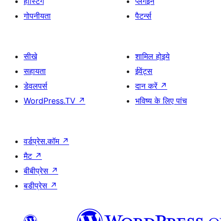
होस्टिंग
प्लगइन
गोपनीयता
पैटर्न्स
सीखे
शामिल होइये
सहायता
ईवेंट्स
डेवलपर्स
दान करें
↗
WordPress.TV
↗
भविष्य के लिए पांच
वर्डप्रेस.कॉम
↗
मैट
↗
बीबीप्रेस
↗
बडीप्रेस
↗