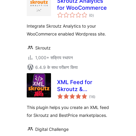
Skroutz Analytics
for WooCommerce
कुल
(0
)
दर
Integrate Skroutz Analytics to your
WooCommerce enabled Wordpress site.
Skroutz
1,000+ सक्रिय स्थापन
6.4.9 के साथ परीक्षण किया
XML Feed for
Skroutz &
कुल
BestPrice for
(16
)
दर
WooCommerce
This plugin helps you create an XML feed
for Skroutz and BestPrice marketplaces.
Digital Challenge