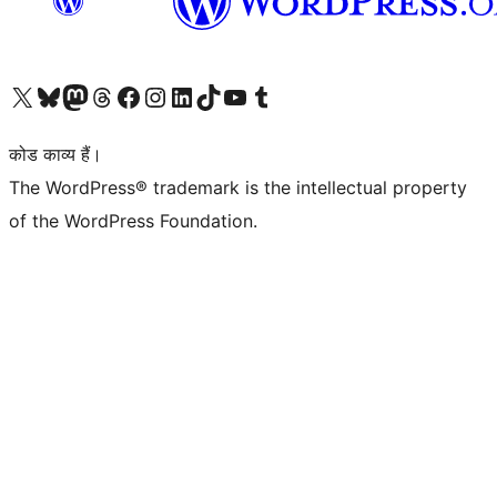
Visit our X (formerly Twitter) account
हमारे बलुस्की खाते पर जाएँ
Visit our Mastodon account
हमारे थ्रेड्स अकाउंट पर जाएं
हमारे फेसबुक पेज पर जाएँ
हमारे इंस्टाग्राम अकाउंट पर जाएं
हमारे लिंक्डइन खाते पर जाएँ
हमारे टिकटॉक खाते पर जाएँ
हमारे यूट्यूब चैनल पर जाएं
हमारे Tumblr खाते पर जाएँ
कोड काव्य हैं।
The WordPress® trademark is the intellectual property
of the WordPress Foundation.