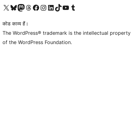
Visit our X (formerly Twitter) account
हमारे बलुस्की खाते पर जाएँ
Visit our Mastodon account
हमारे थ्रेड्स अकाउंट पर जाएं
हमारे फेसबुक पेज पर जाएँ
हमारे इंस्टाग्राम अकाउंट पर जाएं
हमारे लिंक्डइन खाते पर जाएँ
हमारे टिकटॉक खाते पर जाएँ
हमारे यूट्यूब चैनल पर जाएं
हमारे Tumblr खाते पर जाएँ
कोड काव्य हैं।
The WordPress® trademark is the intellectual property
of the WordPress Foundation.