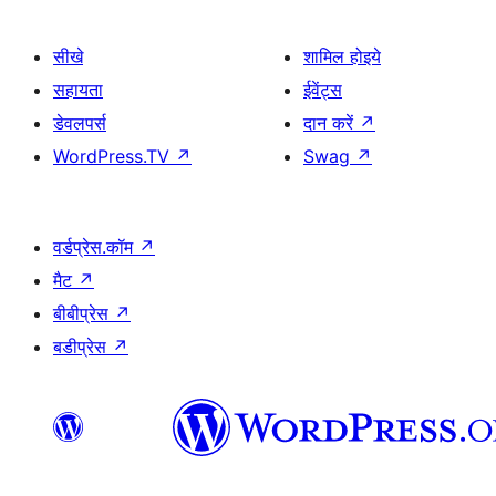
सीखे
शामिल होइये
सहायता
ईवेंट्स
डेवलपर्स
दान करें
↗
WordPress.TV
↗
Swag
↗
वर्डप्रेस.कॉम
↗
मैट
↗
बीबीप्रेस
↗
बडीप्रेस
↗