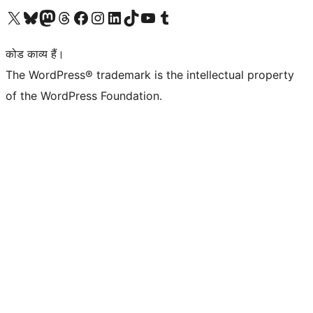
Visit our X (formerly Twitter) account
हमारे बलुस्की खाते पर जाएँ
Visit our Mastodon account
हमारे थ्रेड्स अकाउंट पर जाएं
हमारे फेसबुक पेज पर जाएँ
हमारे इंस्टाग्राम अकाउंट पर जाएं
हमारे लिंक्डइन खाते पर जाएँ
हमारे टिकटॉक खाते पर जाएँ
हमारे यूट्यूब चैनल पर जाएं
हमारे Tumblr खाते पर जाएँ
कोड काव्य हैं।
The WordPress® trademark is the intellectual property
of the WordPress Foundation.