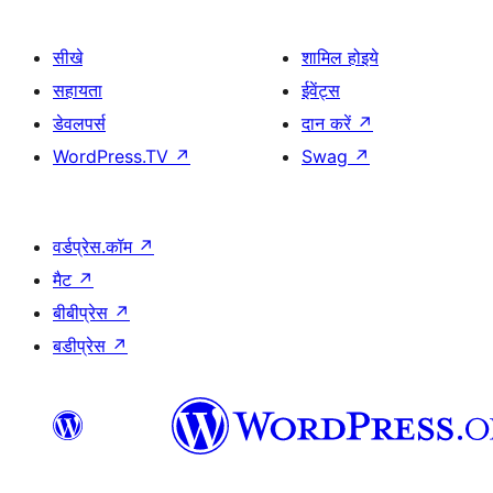
सीखे
शामिल होइये
सहायता
ईवेंट्स
डेवलपर्स
दान करें
↗
WordPress.TV
↗
Swag
↗
वर्डप्रेस.कॉम
↗
मैट
↗
बीबीप्रेस
↗
बडीप्रेस
↗