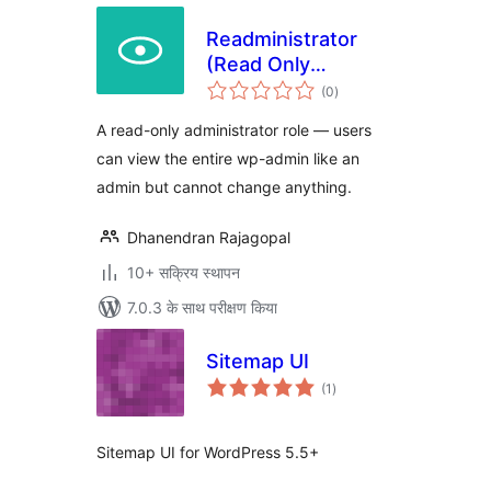
Readministrator
(Read Only
कुल
Administrator)
(0
)
दर
A read-only administrator role — users
can view the entire wp-admin like an
admin but cannot change anything.
Dhanendran Rajagopal
10+ सक्रिय स्थापन
7.0.3 के साथ परीक्षण किया
Sitemap UI
कुल
(1
)
दर
Sitemap UI for WordPress 5.5+