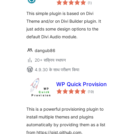
कुल
(1
)
दर
This simple plugin is based on Divi
Theme and/or on Divi Builder plugin. It
just adds some design options to the
default Divi Audio module.
dangub86
20+ सक्रिय स्थापन
4.9.30 के साथ परीक्षण किया
WP Quick Provision
कुल
(19
)
दर
This is a powerful provisioning plugin to
install multiple themes and plugins
automatically by providing them as a list
from https://gist.github.com.