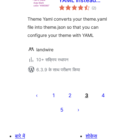
YAML instead
कुल
JSON for your
(2
)
दर
theme.json
Theme Yaml converts your theme.yaml
settings and styles
file into theme.json so that you can
configure your theme with YAML
landwire
10+ सक्रिय स्थापन
6.3.9 के साथ परीक्षण किया
पोस्ट
पेजिनेशन
1
2
3
4
5
बारे में
शोकेस