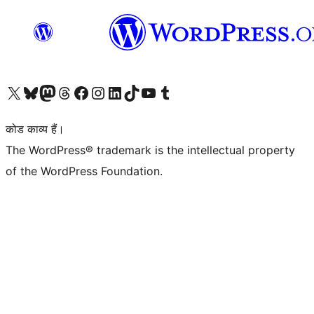
Visit our X (formerly Twitter) account
हमारे बलुस्की खाते पर जाएँ
Visit our Mastodon account
हमारे थ्रेड्स अकाउंट पर जाएं
हमारे फेसबुक पेज पर जाएँ
हमारे इंस्टाग्राम अकाउंट पर जाएं
हमारे लिंक्डइन खाते पर जाएँ
हमारे टिकटॉक खाते पर जाएँ
हमारे यूट्यूब चैनल पर जाएं
हमारे Tumblr खाते पर जाएँ
कोड काव्य हैं।
The WordPress® trademark is the intellectual property
of the WordPress Foundation.