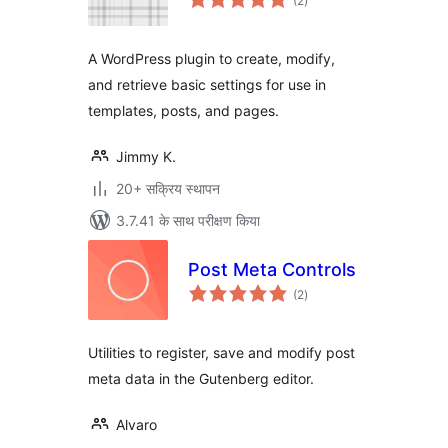
(2
)
दर
A WordPress plugin to create, modify,
and retrieve basic settings for use in
templates, posts, and pages.
Jimmy K.
20+ सक्रिय स्थापन
3.7.41 के साथ परीक्षण किया
Post Meta Controls
कुल
(2
)
दर
Utilities to register, save and modify post
meta data in the Gutenberg editor.
Alvaro