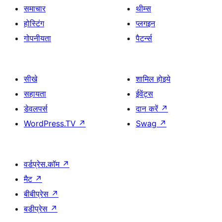
समाचार
थीम्स
होस्टिंग
प्लगइन
गोपनीयता
पैटर्न्स
सीखे
शामिल होइये
सहायता
ईवेंट्स
डेवलपर्स
दान करें
↗
WordPress.TV
↗
Swag
↗
वर्डप्रेस.कॉम
↗
मैट
↗
बीबीप्रेस
↗
बडीप्रेस
↗