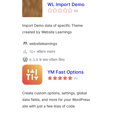
WL Import Demo
कुल
(0
)
दर
Import Demo data of specific Theme
created by Website Learnings
websitelearnings
10+ सक्रिय स्थापन
6.3.9 के साथ परीक्षण किया
YM Fast Options
कुल
(1
)
दर
Create custom options, settings, global
data fields, and more for your WordPress
site with just a few lines of code.