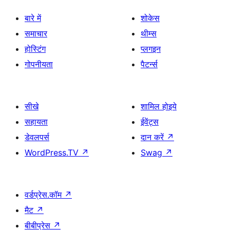
बारे में
शोकेस
समाचार
थीम्स
होस्टिंग
प्लगइन
गोपनीयता
पैटर्न्स
सीखे
शामिल होइये
सहायता
ईवेंट्स
डेवलपर्स
दान करें
↗
WordPress.TV
↗
Swag
↗
वर्डप्रेस.कॉम
↗
मैट
↗
बीबीप्रेस
↗