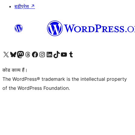
बडीप्रेस
↗
Visit our X (formerly Twitter) account
हमारे बलुस्की खाते पर जाएँ
Visit our Mastodon account
हमारे थ्रेड्स अकाउंट पर जाएं
हमारे फेसबुक पेज पर जाएँ
हमारे इंस्टाग्राम अकाउंट पर जाएं
हमारे लिंक्डइन खाते पर जाएँ
हमारे टिकटॉक खाते पर जाएँ
हमारे यूट्यूब चैनल पर जाएं
हमारे Tumblr खाते पर जाएँ
कोड काव्य हैं।
The WordPress® trademark is the intellectual property
of the WordPress Foundation.