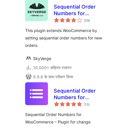
Sequential Order
Numbers for
कुल
WooCommerce
(29
)
दर
This plugin extends WooCommerce by
setting sequential order numbers for new
orders.
SkyVerge
10,000+ सक्रिय स्थापन
6.9.6 के साथ परीक्षण किया
Sequential Order
Numbers for
कुल
WooCommerce
(15
)
दर
Sequential Order Numbers for
WooCommerce – Plugin for change