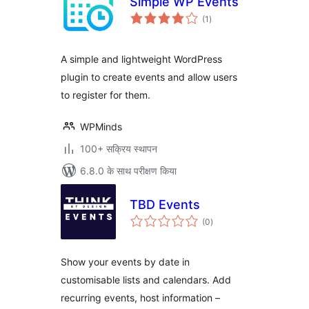
Simple WP Events
कुल
(1
)
दर
A simple and lightweight WordPress
plugin to create events and allow users
to register for them.
WPMinds
100+ सक्रिय स्थापन
6.8.0 के साथ परीक्षण किया
TBD Events
कुल
(0
)
दर
Show your events by date in
customisable lists and calendars. Add
recurring events, host information –