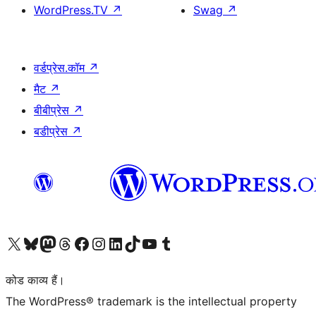
WordPress.TV
↗
Swag
↗
वर्डप्रेस.कॉम
↗
मैट
↗
बीबीप्रेस
↗
बडीप्रेस
↗
Visit our X (formerly Twitter) account
हमारे बलुस्की खाते पर जाएँ
Visit our Mastodon account
हमारे थ्रेड्स अकाउंट पर जाएं
हमारे फेसबुक पेज पर जाएँ
हमारे इंस्टाग्राम अकाउंट पर जाएं
हमारे लिंक्डइन खाते पर जाएँ
हमारे टिकटॉक खाते पर जाएँ
हमारे यूट्यूब चैनल पर जाएं
हमारे Tumblr खाते पर जाएँ
कोड काव्य हैं।
The WordPress® trademark is the intellectual property