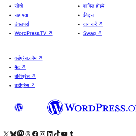
सीखे
शामिल होइये
सहायता
ईवेंट्स
डेवलपर्स
दान करें
↗
WordPress.TV
↗
Swag
↗
वर्डप्रेस.कॉम
↗
मैट
↗
बीबीप्रेस
↗
बडीप्रेस
↗
Visit our X (formerly Twitter) account
हमारे बलुस्की खाते पर जाएँ
Visit our Mastodon account
हमारे थ्रेड्स अकाउंट पर जाएं
हमारे फेसबुक पेज पर जाएँ
हमारे इंस्टाग्राम अकाउंट पर जाएं
हमारे लिंक्डइन खाते पर जाएँ
हमारे टिकटॉक खाते पर जाएँ
हमारे यूट्यूब चैनल पर जाएं
हमारे Tumblr खाते पर जाएँ