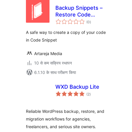
Backup Snippets –
Restore Code
कुल
Snippet Easily
(0
)
दर
A safe way to create a copy of your code
in Code Snippet
Artareja Media
10 से कम सक्रिय स्थापन
6.1.10 के साथ परीक्षण किया
WXD Backup Lite
कुल
(2
)
दर
Reliable WordPress backup, restore, and
migration workflows for agencies,
freelancers, and serious site owners.