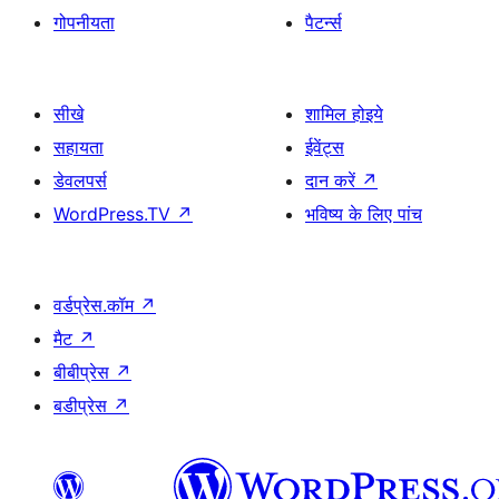
गोपनीयता
पैटर्न्स
सीखे
शामिल होइये
सहायता
ईवेंट्स
डेवलपर्स
दान करें
↗
WordPress.TV
↗
भविष्य के लिए पांच
वर्डप्रेस.कॉम
↗
मैट
↗
बीबीप्रेस
↗
बडीप्रेस
↗