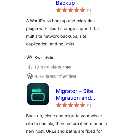
Backup
कुल
(1
)
दर
A WordPress backup and migration
plugin with cloud storage support, full
multisite network backups, site
duplication, and no limits.
SwishFolio
10 से कम सक्रिय स्थापन
6.9.5 के साथ परीक्षण किया
Migrator – Site
Migration and
कुल
Backup
(1
)
दर
Back up, clone and migrate your whole
site to one file, then restore it here or on a
new host. URLs and paths are fixed for