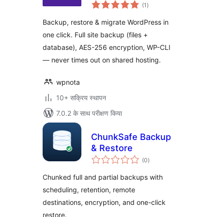
कुल
WordPress Backup,
(1
)
दर
Migration & Clone
Backup, restore & migrate WordPress in
one click. Full site backup (files +
database), AES-256 encryption, WP-CLI
— never times out on shared hosting.
wpnota
10+ सक्रिय स्थापन
7.0.2 के साथ परीक्षण किया
ChunkSafe Backup
& Restore
कुल
(0
)
दर
Chunked full and partial backups with
scheduling, retention, remote
destinations, encryption, and one-click
restore.