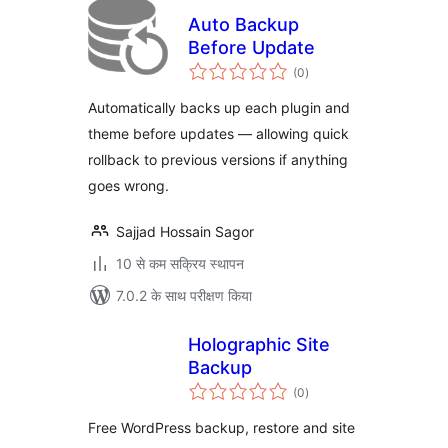
Auto Backup
Before Update
कुल
(0
)
दर
Automatically backs up each plugin and
theme before updates — allowing quick
rollback to previous versions if anything
goes wrong.
Sajjad Hossain Sagor
10 से कम सक्रिय स्थापन
7.0.2 के साथ परीक्षण किया
Holographic Site
Backup
कुल
(0
)
दर
Free WordPress backup, restore and site