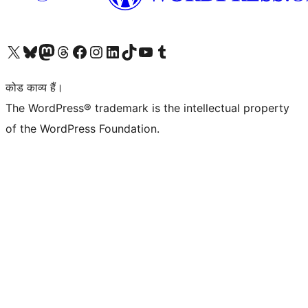
Visit our X (formerly Twitter) account
हमारे बलुस्की खाते पर जाएँ
Visit our Mastodon account
हमारे थ्रेड्स अकाउंट पर जाएं
हमारे फेसबुक पेज पर जाएँ
हमारे इंस्टाग्राम अकाउंट पर जाएं
हमारे लिंक्डइन खाते पर जाएँ
हमारे टिकटॉक खाते पर जाएँ
हमारे यूट्यूब चैनल पर जाएं
हमारे Tumblr खाते पर जाएँ
कोड काव्य हैं।
The WordPress® trademark is the intellectual property
of the WordPress Foundation.