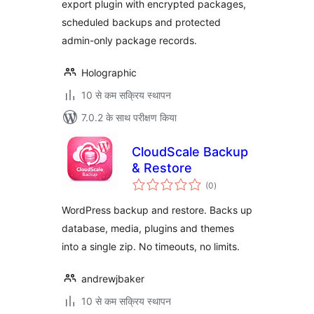
export plugin with encrypted packages,
scheduled backups and protected
admin-only package records.
Holographic
10 से कम सक्रिय स्थापन
7.0.2 के साथ परीक्षण किया
CloudScale Backup
& Restore
कुल
(0
)
दर
WordPress backup and restore. Backs up
database, media, plugins and themes
into a single zip. No timeouts, no limits.
andrewjbaker
10 से कम सक्रिय स्थापन