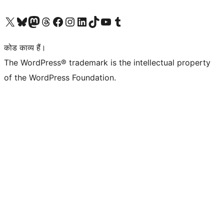
Visit our X (formerly Twitter) account
हमारे बलुस्की खाते पर जाएँ
Visit our Mastodon account
हमारे थ्रेड्स अकाउंट पर जाएं
हमारे फेसबुक पेज पर जाएँ
हमारे इंस्टाग्राम अकाउंट पर जाएं
हमारे लिंक्डइन खाते पर जाएँ
हमारे टिकटॉक खाते पर जाएँ
हमारे यूट्यूब चैनल पर जाएं
हमारे Tumblr खाते पर जाएँ
कोड काव्य हैं।
The WordPress® trademark is the intellectual property
of the WordPress Foundation.