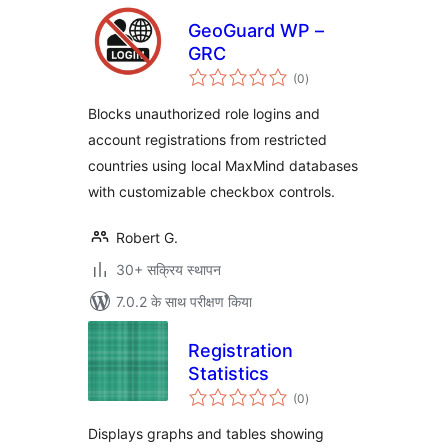
GeoGuard WP –
GRC
कुल
(0
)
दर
Blocks unauthorized role logins and
account registrations from restricted
countries using local MaxMind databases
with customizable checkbox controls.
Robert G.
30+ सक्रिय स्थापन
7.0.2 के साथ परीक्षण किया
Registration
Statistics
कुल
(0
)
दर
Displays graphs and tables showing