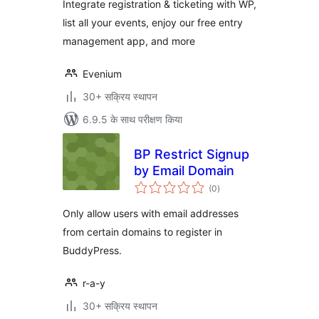
Integrate registration & ticketing with WP,
list all your events, enjoy our free entry
management app, and more
Evenium
30+ सक्रिय स्थापन
6.9.5 के साथ परीक्षण किया
BP Restrict Signup
by Email Domain
कुल
(0
)
दर
Only allow users with email addresses
from certain domains to register in
BuddyPress.
r-a-y
30+ सक्रिय स्थापन