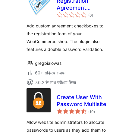
Registration
Agreement
कुल
Checkboxes and/or
(0
)
दर
RODO Agreements
Add custom agreement checkboxes to
the registration form of your
WooCommerce shop. The plugin also
features a double password validation.
gregbialowas
60+ सक्रिय स्थापन
7.0.2 के साथ परीक्षण किया
Create User With
Password Multisite
कुल
(10
)
दर
Allow website administrators to allocate
passwords to users as they add them to