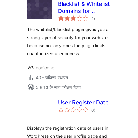
Blacklist & Whitelist
Domains for
कुल
Registration
(2
)
दर
The whitelist/blacklist plugin gives you a
strong layer of security for your website
because not only does the plugin limits
unauthorized user access …
codicone
40+ सक्रिय स्थापन
5.8.13 के साथ परीक्षण किया
User Register Date
कुल
(0
)
दर
Displays the registration date of users in
WordPress on the user profile page and