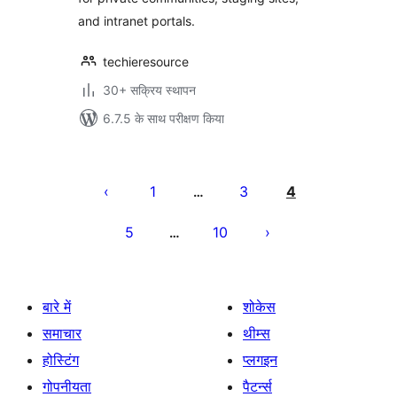
and intranet portals.
techieresource
30+ सक्रिय स्थापन
6.7.5 के साथ परीक्षण किया
पोस्ट
पेजिनेशन
1
3
4
…
5
10
…
बारे में
शोकेस
समाचार
थीम्स
होस्टिंग
प्लगइन
गोपनीयता
पैटर्न्स