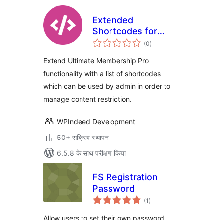
Extended
Shortcodes for
कुल
Ultimate
(0
)
दर
Membership Pro
Extend Ultimate Membership Pro
functionality with a list of shortcodes
which can be used by admin in order to
manage content restriction.
WPIndeed Development
50+ सक्रिय स्थापन
6.5.8 के साथ परीक्षण किया
FS Registration
Password
कुल
(1
)
दर
Allow users to set their own password