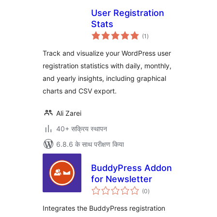
User Registration
Stats
कुल
(1
)
दर
Track and visualize your WordPress user
registration statistics with daily, monthly,
and yearly insights, including graphical
charts and CSV export.
Ali Zarei
40+ सक्रिय स्थापन
6.8.6 के साथ परीक्षण किया
BuddyPress Addon
for Newsletter
कुल
(0
)
दर
Integrates the BuddyPress registration