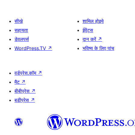
सीखे
शामिल होइये
सहायता
ईवेंट्स
डेवलपर्स
दान करें
↗
WordPress.TV
↗
भविष्य के लिए पांच
वर्डप्रेस.कॉम
↗
मैट
↗
बीबीप्रेस
↗
बडीप्रेस
↗