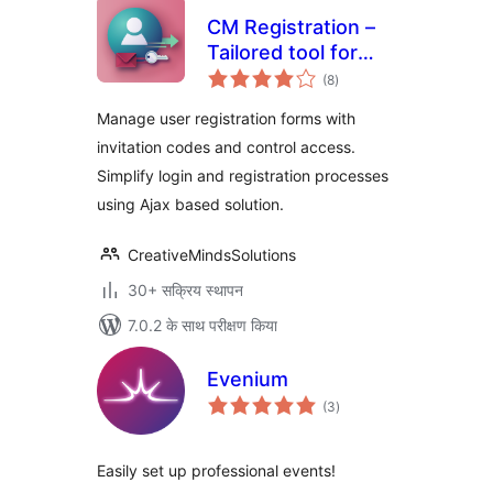
CM Registration –
Tailored tool for
कुल
seamless login and
(8
)
दर
invitation-based
Manage user registration forms with
registrations
invitation codes and control access.
Simplify login and registration processes
using Ajax based solution.
CreativeMindsSolutions
30+ सक्रिय स्थापन
7.0.2 के साथ परीक्षण किया
Evenium
कुल
(3
)
दर
Easily set up professional events!