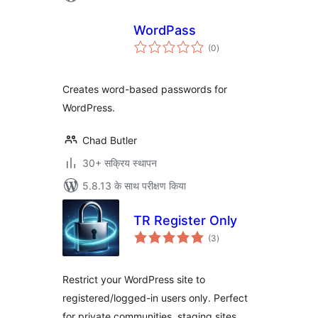
WordPass
कुल
(0
)
दर
Creates word-based passwords for
WordPress.
Chad Butler
30+ सक्रिय स्थापन
5.8.13 के साथ परीक्षण किया
TR Register Only
कुल
(3
)
दर
Restrict your WordPress site to
registered/logged-in users only. Perfect
for private communities, staging sites,