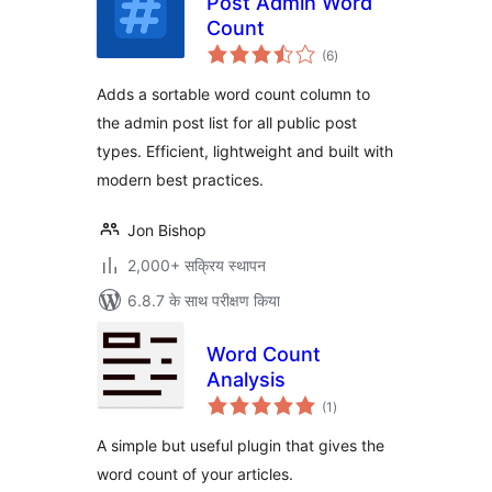
Post Admin Word
Count
कुल
(6
)
दर
Adds a sortable word count column to
the admin post list for all public post
types. Efficient, lightweight and built with
modern best practices.
Jon Bishop
2,000+ सक्रिय स्थापन
6.8.7 के साथ परीक्षण किया
Word Count
Analysis
कुल
(1
)
दर
A simple but useful plugin that gives the
word count of your articles.