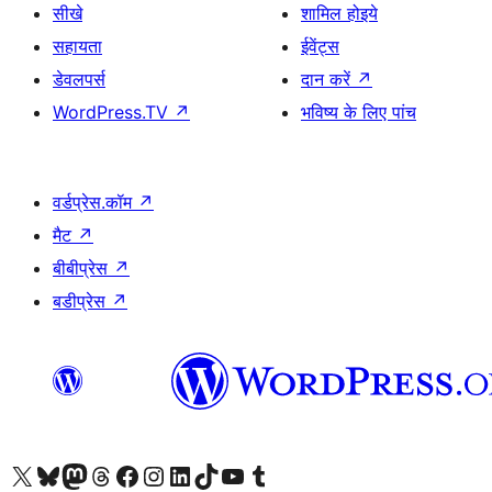
सीखे
शामिल होइये
सहायता
ईवेंट्स
डेवलपर्स
दान करें
↗
WordPress.TV
↗
भविष्य के लिए पांच
वर्डप्रेस.कॉम
↗
मैट
↗
बीबीप्रेस
↗
बडीप्रेस
↗
Visit our X (formerly Twitter) account
हमारे बलुस्की खाते पर जाएँ
Visit our Mastodon account
हमारे थ्रेड्स अकाउंट पर जाएं
हमारे फेसबुक पेज पर जाएँ
हमारे इंस्टाग्राम अकाउंट पर जाएं
हमारे लिंक्डइन खाते पर जाएँ
हमारे टिकटॉक खाते पर जाएँ
हमारे यूट्यूब चैनल पर जाएं
हमारे Tumblr खाते पर जाएँ