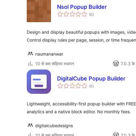
Nsol Popup Builder
कुल
(0
)
दर
Design and display beautiful popups with images, vide
Control display rules per page, session, or time freque
naumananwar
10 से कम सक्रिय स्थापन
7.0.3 के 
DigitalCube Popup Builder
कुल
(0
)
दर
Lightweight, accessibility-first popup builder with FREE e
analytics and a native block editor. No monthly fees.
digitalcubedesigns
10 से कम सक्रिय स्थापन
7.0.3 के 