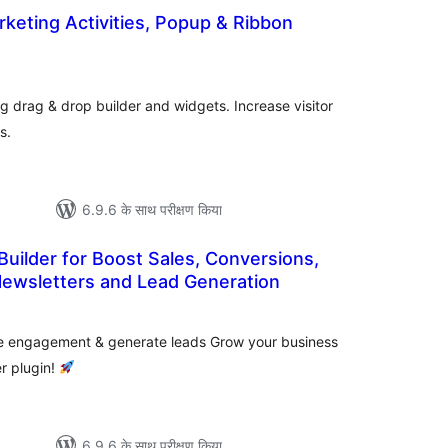
ल
g drag & drop builder and widgets. Increase visitor
s.
6.9.6 के साथ परीक्षण किया
uilder for Boost Sales, Conversions,
Newsletters and Lead Generation
ल
se engagement & generate leads Grow your business
r plugin!
6.9.6 के साथ परीक्षण किया