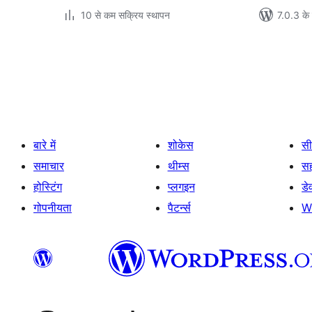
10 से कम सक्रिय स्थापन
7.0.3 के 
पोस्ट
पेजिनेशन
बारे में
शोकेस
सी
समाचार
थीम्स
स
होस्टिंग
प्लगइन
डे
गोपनीयता
पैटर्न्स
W