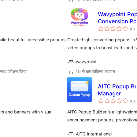
Wavypoint Pop-
Conversion Po
कु
(0
)
दर
uild beautiful, accessible popups
Create high-converting popups in W
video popups to boost leads and s
wavypoint
साथ परीक्षण किया
10 से कम सक्रिय स्थापन
AITC Popup Bu
Manager
कु
(0
)
दर
s and banners with visual
AITC Popup Builder is a lightweigh
announcement popups, promotional
AITC International