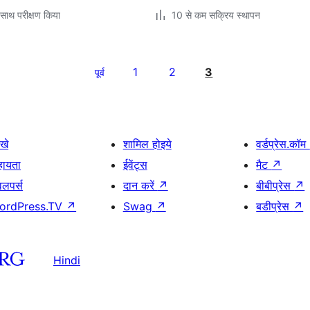
साथ परीक्षण किया
10 से कम सक्रिय स्थापन
1
2
3
पूर्व
खे
शामिल होइये
वर्डप्रेस.कॉम
हायता
ईवेंट्स
मैट
↗
वलपर्स
दान करें
↗
बीबीप्रेस
↗
ordPress.TV
↗
Swag
↗
बडीप्रेस
↗
Hindi