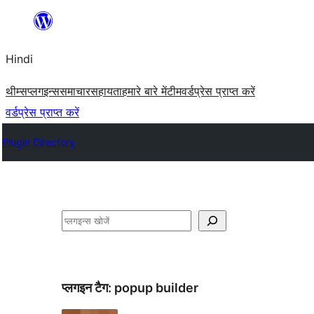
सामग्री
पर
Hindi
जाएं
थीम्स
प्लगइन्स
समाचार
सहायता
हमारे बारे में
टीम
वर्डप्रेस प्राप्त करें
वर्डप्रेस प्राप्त करें
Plugin Directory
खोजें
प्लगइन टैग:
popup builder