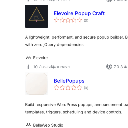
Elevoire Popup Craft
कुल
(0
)
दर
A lightweight, performant, and secure popup builder. B
with zero jQuery dependencies.
Elevoire
10 से कम सक्रिय स्थापन
7.0.3 के 
BellePopups
कुल
(0
)
दर
Build responsive WordPress popups, announcement bar
templates, triggers, scheduling and device controls.
BelleWeb Studio