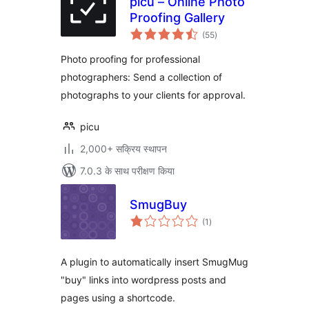
picu – Online Photo
Proofing Gallery
कुल
(55
)
दर
Photo proofing for professional
photographers: Send a collection of
photographs to your clients for approval.
picu
2,000+ सक्रिय स्थापन
7.0.3 के साथ परीक्षण किया
SmugBuy
कुल
(1
)
दर
A plugin to automatically insert SmugMug
"buy" links into wordpress posts and
pages using a shortcode.