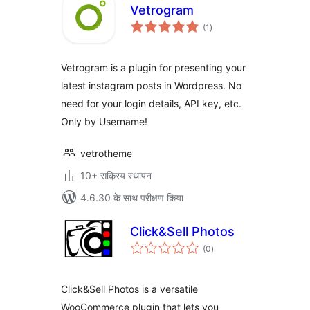
Vetrogram
कुल
(1
)
दर
Vetrogram is a plugin for presenting your
latest instagram posts in Wordpress. No
need for your login details, API key, etc.
Only by Username!
vetrotheme
10+ सक्रिय स्थापन
4.6.30 के साथ परीक्षण किया
Click&Sell Photos
कुल
(0
)
दर
Click&Sell Photos is a versatile
WooCommerce plugin that lets you