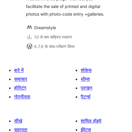
facilitate the sale of printed and digital
photos with photo-code entry +galleries.
Dreamstyle
10 से कम सक्रिय स्थापन
6.7.6 के साथ परीक्षण किया
बारे में
शोकेस
समाचार
थीम्स
होस्टिंग
प्लगइन
गोपनीयता
पैटर्न्स
सीखे
शामिल होइये
सहायता
ईवेंट्स