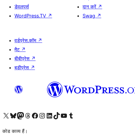
डेवलपर्स
दान करें
↗
WordPress.TV
↗
Swag
↗
वर्डप्रेस.कॉम
↗
मैट
↗
बीबीप्रेस
↗
बडीप्रेस
↗
Visit our X (formerly Twitter) account
हमारे बलुस्की खाते पर जाएँ
Visit our Mastodon account
हमारे थ्रेड्स अकाउंट पर जाएं
हमारे फेसबुक पेज पर जाएँ
हमारे इंस्टाग्राम अकाउंट पर जाएं
हमारे लिंक्डइन खाते पर जाएँ
हमारे टिकटॉक खाते पर जाएँ
हमारे यूट्यूब चैनल पर जाएं
हमारे Tumblr खाते पर जाएँ
कोड काव्य हैं।