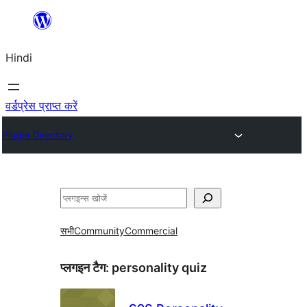
सामग्री
पर
Hindi
जाएं
वर्डप्रेस प्राप्त करें
Plugin Directory
खोजें
सभी
Community
Commercial
प्लगइन टैग:
personality quiz