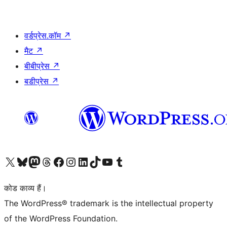
वर्डप्रेस.कॉम
↗
मैट
↗
बीबीप्रेस
↗
बडीप्रेस
↗
Visit our X (formerly Twitter) account
हमारे बलुस्की खाते पर जाएँ
Visit our Mastodon account
हमारे थ्रेड्स अकाउंट पर जाएं
हमारे फेसबुक पेज पर जाएँ
हमारे इंस्टाग्राम अकाउंट पर जाएं
हमारे लिंक्डइन खाते पर जाएँ
हमारे टिकटॉक खाते पर जाएँ
हमारे यूट्यूब चैनल पर जाएं
हमारे Tumblr खाते पर जाएँ
कोड काव्य हैं।
The WordPress® trademark is the intellectual property
of the WordPress Foundation.