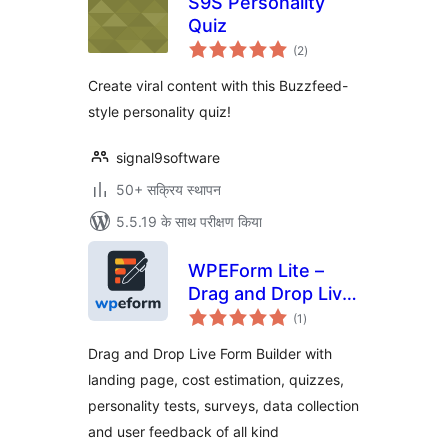
S9S Personality
Quiz
कुल
(2
)
दर
Create viral content with this Buzzfeed-
style personality quiz!
signal9software
50+ सक्रिय स्थापन
5.5.19 के साथ परीक्षण किया
WPEForm Lite –
Drag and Drop Live
कुल
Form Builder for
(1
)
दर
Contact, Payment
Drag and Drop Live Form Builder with
& Quiz Forms
landing page, cost estimation, quizzes,
personality tests, surveys, data collection
and user feedback of all kind