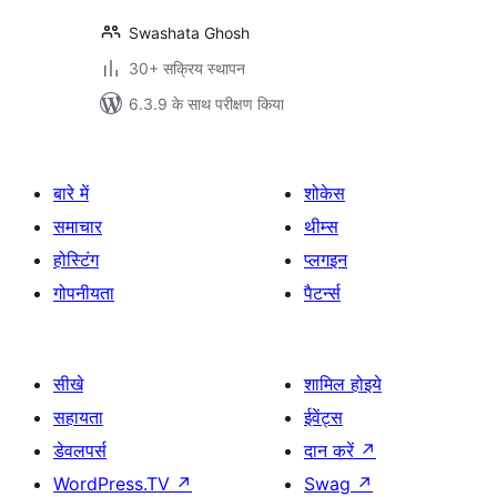
Swashata Ghosh
30+ सक्रिय स्थापन
6.3.9 के साथ परीक्षण किया
बारे में
शोकेस
समाचार
थीम्स
होस्टिंग
प्लगइन
गोपनीयता
पैटर्न्स
सीखे
शामिल होइये
सहायता
ईवेंट्स
डेवलपर्स
दान करें
↗
WordPress.TV
↗
Swag
↗