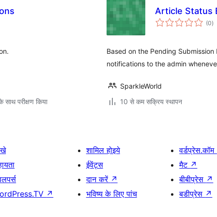
ions
Article Status 
कु
(0
)
दर
on.
Based on the Pending Submission 
notifications to the admin whenever
SparkleWorld
े साथ परीक्षण किया
10 से कम सक्रिय स्थापन
खे
शामिल होइये
वर्डप्रेस.कॉम
हायता
ईवेंट्स
मैट
↗
वलपर्स
दान करें
↗
बीबीप्रेस
↗
ordPress.TV
↗
भविष्य के लिए पांच
बडीप्रेस
↗