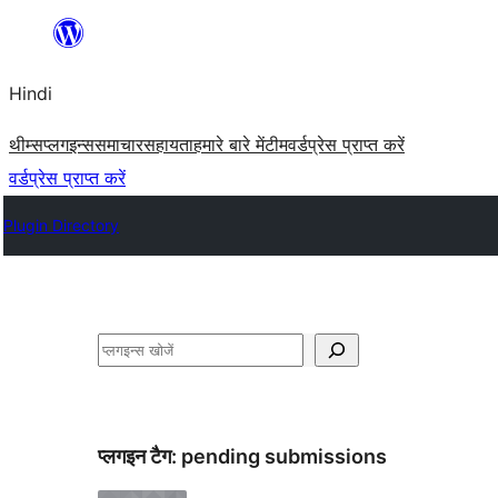
सामग्री
पर
Hindi
जाएं
थीम्स
प्लगइन्स
समाचार
सहायता
हमारे बारे में
टीम
वर्डप्रेस प्राप्त करें
वर्डप्रेस प्राप्त करें
Plugin Directory
खोजें
प्लगइन टैग:
pending submissions