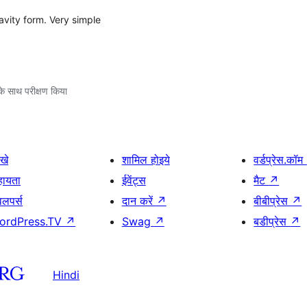
avity form. Very simple
े साथ परीक्षण किया
खे
शामिल होइये
वर्डप्रेस.कॉम
हायता
ईवेंट्स
मैट
↗
वलपर्स
दान करें
↗
बीबीप्रेस
↗
ordPress.TV
↗
Swag
↗
बडीप्रेस
↗
Hindi