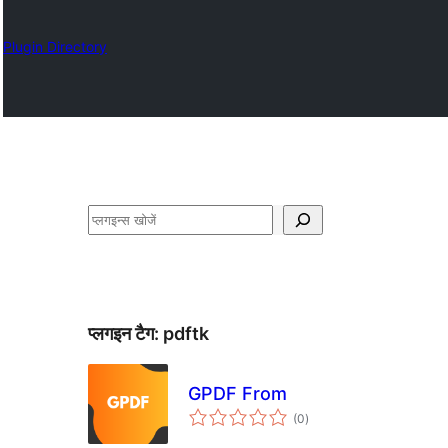
Plugin Directory
खोजें
प्लगइन टैग:
pdftk
GPDF From
कुल
(0
)
दर