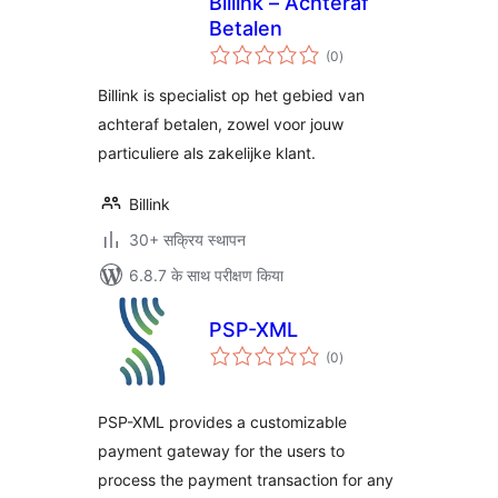
Billink – Achteraf
Betalen
कुल
(0
)
दर
Billink is specialist op het gebied van
achteraf betalen, zowel voor jouw
particuliere als zakelijke klant.
Billink
30+ सक्रिय स्थापन
6.8.7 के साथ परीक्षण किया
PSP-XML
कुल
(0
)
दर
PSP-XML provides a customizable
payment gateway for the users to
process the payment transaction for any