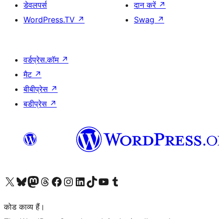
डेवलपर्स
दान करें
↗
WordPress.TV
↗
Swag
↗
वर्डप्रेस.कॉम
↗
मैट
↗
बीबीप्रेस
↗
बडीप्रेस
↗
Visit our X (formerly Twitter) account
हमारे बलुस्की खाते पर जाएँ
Visit our Mastodon account
हमारे थ्रेड्स अकाउंट पर जाएं
हमारे फेसबुक पेज पर जाएँ
हमारे इंस्टाग्राम अकाउंट पर जाएं
हमारे लिंक्डइन खाते पर जाएँ
हमारे टिकटॉक खाते पर जाएँ
हमारे यूट्यूब चैनल पर जाएं
हमारे Tumblr खाते पर जाएँ
कोड काव्य हैं।