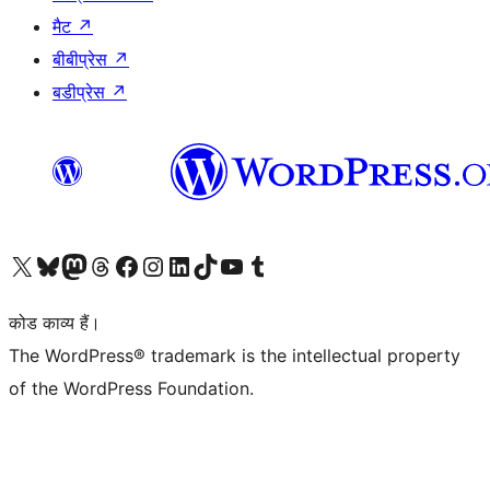
मैट
↗
बीबीप्रेस
↗
बडीप्रेस
↗
Visit our X (formerly Twitter) account
हमारे बलुस्की खाते पर जाएँ
Visit our Mastodon account
हमारे थ्रेड्स अकाउंट पर जाएं
हमारे फेसबुक पेज पर जाएँ
हमारे इंस्टाग्राम अकाउंट पर जाएं
हमारे लिंक्डइन खाते पर जाएँ
हमारे टिकटॉक खाते पर जाएँ
हमारे यूट्यूब चैनल पर जाएं
हमारे Tumblr खाते पर जाएँ
कोड काव्य हैं।
The WordPress® trademark is the intellectual property
of the WordPress Foundation.