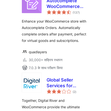
Autocomplete
WooCommerce
कुल
Orders
(137
)
दर
Enhance your WooCommerce store with
Autocomplete Orders. Automatically
complete orders after payment, perfect
for virtual goods and subscriptions.
quadlayers
30,000+ सक्रिय स्थापन
7.0.3 के साथ परीक्षण किया
Global Seller
Services for
कुल
WooCommerce
(2
)
दर
Together, Digital River and
WooCommerce provide the ultimate