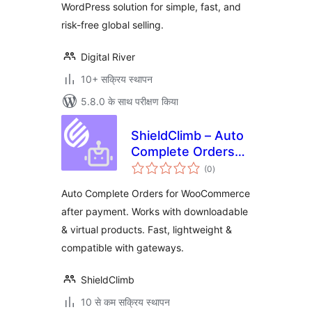
WordPress solution for simple, fast, and
risk-free global selling.
Digital River
10+ सक्रिय स्थापन
5.8.0 के साथ परीक्षण किया
ShieldClimb – Auto
Complete Orders
कुल
for WooCommerce
(0
)
दर
Auto Complete Orders for WooCommerce
after payment. Works with downloadable
& virtual products. Fast, lightweight &
compatible with gateways.
ShieldClimb
10 से कम सक्रिय स्थापन