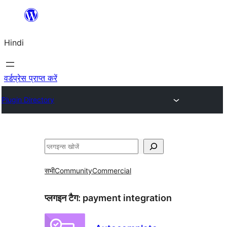
सामग्री
पर
Hindi
जाएं
वर्डप्रेस प्राप्त करें
Plugin Directory
खोजें
सभी
Community
Commercial
प्लगइन टैग:
payment integration